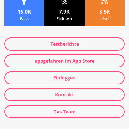
15.0K
7.9K
5.5K
Fans
Follower
Leser
Testberichte
appgefahren im App Store
Einloggen
Kontakt
Das Team