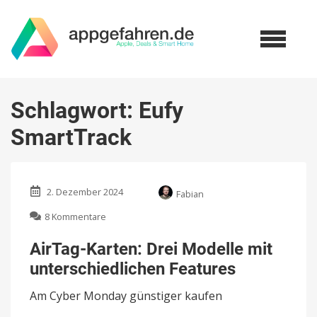
Schlagwort:
Eufy
SmartTrack
2. Dezember 2024
Fabian
zu
8 Kommentare
AirTag-
Karten:
AirTag-Karten: Drei Modelle mit
Drei
unterschiedlichen Features
Modelle
mit
Am Cyber Monday günstiger kaufen
unterschiedlichen
Features