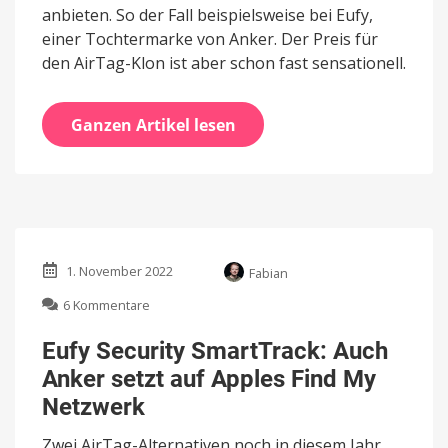
anbieten. So der Fall beispielsweise bei Eufy,
einer Tochtermarke von Anker. Der Preis für
den AirTag-Klon ist aber schon fast sensationell.
Ganzen Artikel lesen
1. November 2022
Fabian
zu
6 Kommentare
Eufy
Security
Eufy Security SmartTrack: Auch
SmartTrack:
Anker setzt auf Apples Find My
Auch
Anker
Netzwerk
setzt
auf
Zwei AirTag-Alternativen noch in diesem Jahr