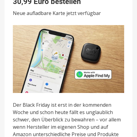
30,99 Euro bestellen
von
Eufy
Neue aufladbare Karte jetzt verfügbar
für
30,99
Euro
bestellen
Der Black Friday ist erst in der kommenden
Woche und schon heute fällt es unglaublich
schwer, den Überblick zu bewahren – vor allem
wenn Hersteller im eigenen Shop und auf
Amazon unterschiedliche Preise und Produkte