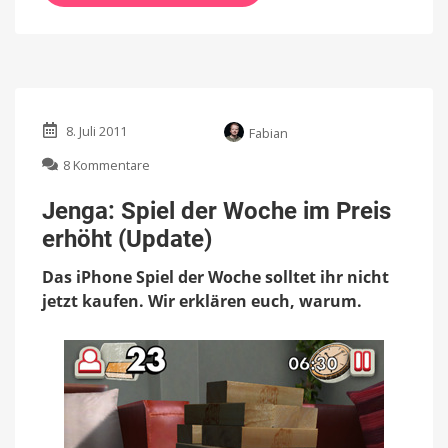
8. Juli 2011
Fabian
zu
8 Kommentare
Jenga:
Spiel
Jenga: Spiel der Woche im Preis
der
erhöht (Update)
Woche
im
Das iPhone Spiel der Woche solltet ihr nicht
Preis
erhöht
jetzt kaufen. Wir erklären euch, warum.
(Update)