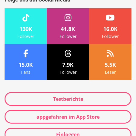
130K
41.8K
16.0K
Follower
Follower
Follower
15.0K
7.9K
5.5K
Fans
Follower
Leser
Testberichte
appgefahren im App Store
Einloggen