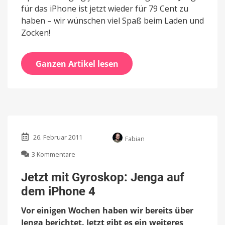
für das iPhone ist jetzt wieder für 79 Cent zu
haben – wir wünschen viel Spaß beim Laden und
Zocken!
Ganzen Artikel lesen
26. Februar 2011
Fabian
zu
3 Kommentare
Jetzt
mit
Jetzt mit Gyroskop: Jenga auf
Gyroskop:
dem iPhone 4
Jenga
auf
Vor einigen Wochen haben wir bereits über
dem
iPhone
Jenga berichtet. Jetzt gibt es ein weiteres