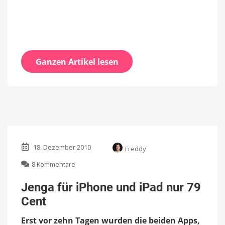
Ganzen Artikel lesen
18. Dezember 2010
Freddy
zu
8 Kommentare
Jenga
für
Jenga für iPhone und iPad nur 79
iPhone
Cent
und
iPad
Erst vor zehn Tagen wurden die beiden Apps,
nur