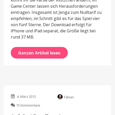
könnt ihr die Farbe der Klötzchen ändern, im
Game Center lassen sich Herausforderungen
eintragen. Insgesamt ist Jenga zum Nulltarif zu
empfehlen, im Schnitt gibt es für das Spiel vier
von fünf Sterne. Der Download erfolgt für
iPhone und iPad separat, die Größe liegt bei
rund 37 MB.
Ganzen Artikel lesen
4. März 2012
Fabian
zu
15 Kommentare
Spiele-