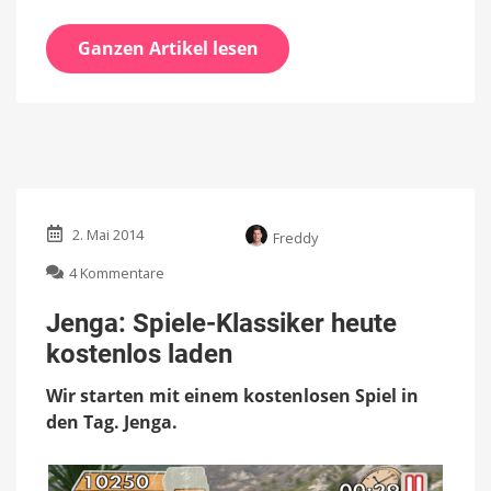
Ganzen Artikel lesen
2. Mai 2014
Freddy
zu
4 Kommentare
Jenga:
Spiele-
Jenga: Spiele-Klassiker heute
Klassiker
kostenlos laden
heute
kostenlos
Wir starten mit einem kostenlosen Spiel in
laden
den Tag. Jenga.