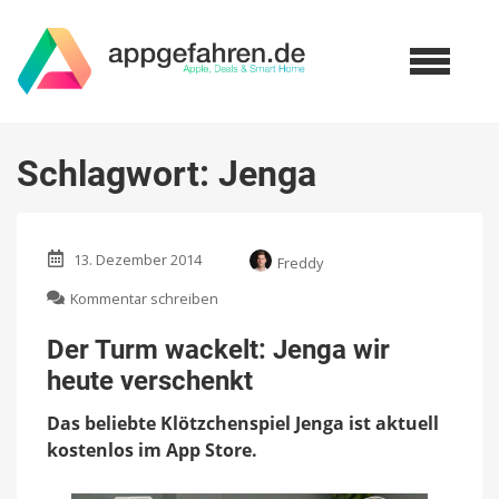
Schlagwort:
Jenga
13. Dezember 2014
Freddy
zu
Kommentar schreiben
Der
Turm
Der Turm wackelt: Jenga wir
wackelt:
heute verschenkt
Jenga
wir
Das beliebte Klötzchenspiel Jenga ist aktuell
heute
verschenkt
kostenlos im App Store.