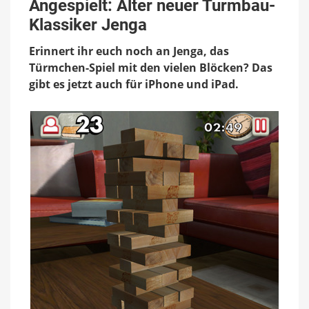
Alter
Angespielt: Alter neuer Turmbau-
neuer
Klassiker Jenga
Turmbau-
Klassiker
Erinnert ihr euch noch an Jenga, das
Jenga
Türmchen-Spiel mit den vielen Blöcken? Das
gibt es jetzt auch für iPhone und iPad.