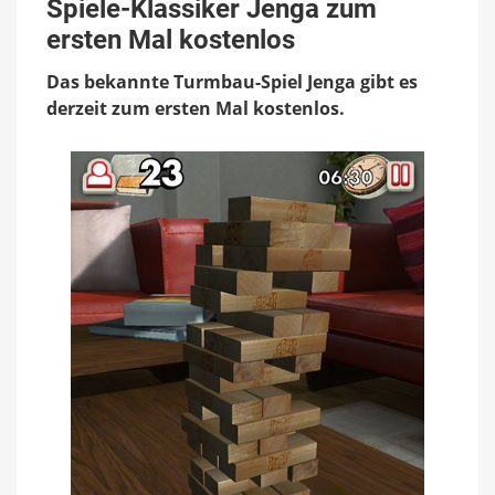
Klassiker
Spiele-Klassiker Jenga zum
Jenga
ersten Mal kostenlos
zum
ersten
Das bekannte Turmbau-Spiel Jenga gibt es
Mal
kostenlos
derzeit zum ersten Mal kostenlos.