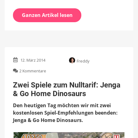
Ganzen Artikel lesen
12. März 2014
Freddy
zu
2 Kommentare
Zwei
Spiele
Zwei Spiele zum Nulltarif: Jenga
zum
& Go Home Dinosaurs
Nulltarif:
Jenga
Den heutigen Tag möchten wir mit zwei
&
Go
kostenlosen Spiel-Empfehlungen beenden:
Home
Jenga & Go Home Dinosaurs.
Dinosaurs