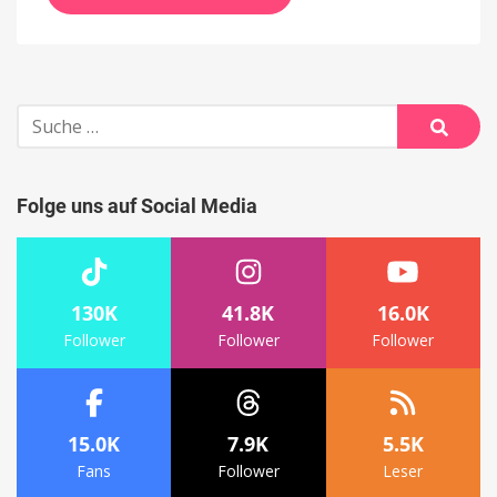
Suche
nach:
Suche
Folge uns auf Social Media
130K
41.8K
16.0K
Follower
Follower
Follower
15.0K
7.9K
5.5K
Fans
Follower
Leser