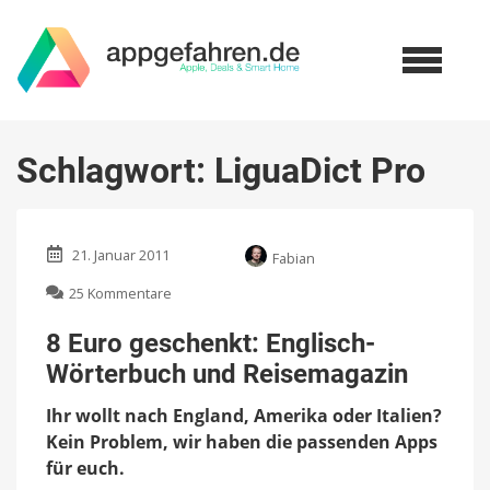
Schlagwort:
LiguaDict Pro
21. Januar 2011
Fabian
zu
25 Kommentare
8
Euro
8 Euro geschenkt: Englisch-
geschenkt:
Wörterbuch und Reisemagazin
Englisch-
Wörterbuch
Ihr wollt nach England, Amerika oder Italien?
und
Reisemagazin
Kein Problem, wir haben die passenden Apps
für euch.