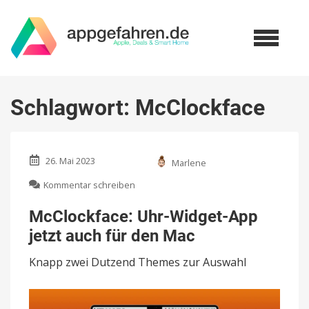
Schlagwort:
McClockface
26. Mai 2023
Marlene
zu
Kommentar schreiben
McClockface:
Uhr-
McClockface: Uhr-Widget-App
Widget-
jetzt auch für den Mac
App
jetzt
Knapp zwei Dutzend Themes zur Auswahl
auch
für
den
Mac