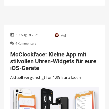
19. August 2021
Mel
zu
4 Kommentare
McClockface:
Kleine
McClockface: Kleine App mit
App
stilvollen Uhren-Widgets für eure
mit
stilvollen
iOS-Geräte
Uhren-
Widgets
Aktuell vergünstigt für 1,99 Euro laden
für
eure
iOS-
Geräte