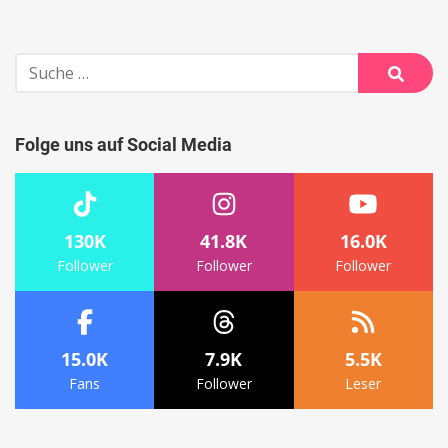
Suche
nach:
Suche
Folge uns auf Social Media
130K
41.8K
16.0K
Follower
Follower
Follower
15.0K
7.9K
5.5K
Fans
Follower
Leser