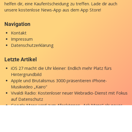
helfen dir, eine Kaufentscheidung zu treffen. Lade dir auch
unsere
kostenlose News-App
aus dem App Store!
Navigation
Kontakt
Impressum
Datenschutzerklärung
Letzte Artikel
iOS 27 macht die Uhr kleiner: Endlich mehr Platz fürs
Hintergrundbild
Apple und Brutalismus 3000 präsentieren iPhone-
Musikvideo „Kairo“
Vivaldi Radio: Kostenloser neuer Webradio-Dienst mit Fokus
auf Datenschutz
Google Maps wird zum Alleskönner: „Ask Maps“ als neues
KI-Feature
OpenAI erweitert kostenlose ChatGPT-Versionen: GPT-5.6
Luna für alle