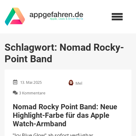
Schlagwort:
Nomad Rocky-
Point Band
13. Mai 2025
Mel
zu
3 Kommentare
Nomad
Rocky
Nomad Rocky Point Band: Neue
Point
Highlight-Farbe für das Apple
Band:
Neue
Watch-Armband
Highlight-
Farbe
"Icy Blue Glow" ab sofort verfügbar