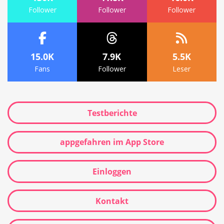
Follower
Follower
Follower
15.0K
7.9K
5.5K
Fans
Follower
Leser
Testberichte
appgefahren im App Store
Einloggen
Kontakt