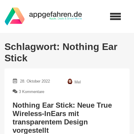
Schlagwort:
Nothing Ear
Stick
28. Oktober 2022
Mel
zu
3 Kommentare
Nothing
Ear
Nothing Ear Stick: Neue True
Stick:
Wireless-InEars mit
Neue
transparentem Design
True
Wireless-
vorgestellt
InEars