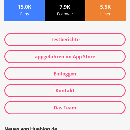
15.0K
7.9K
5.5K
Fans
Follower
Leser
Testberichte
appgefahren im App Store
Einloggen
Kontakt
Das Team
Neues von Hueblog.de