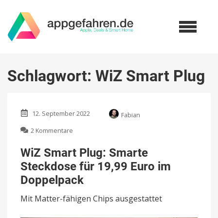
Schlagwort:
WiZ Smart Plug
12. September 2022
Fabian
zu
2 Kommentare
WiZ
Smart
WiZ Smart Plug: Smarte
Plug:
Steckdose für 19,99 Euro im
Smarte
Steckdose
Doppelpack
für
19,99
Mit Matter-fähigen Chips ausgestattet
Euro
im