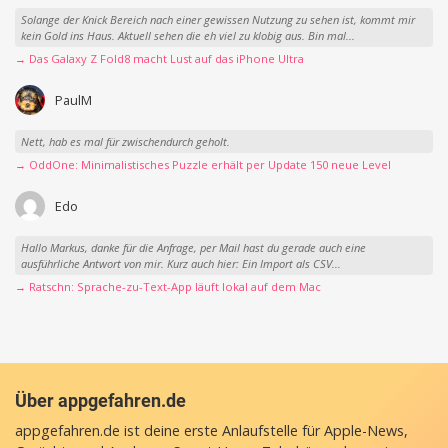
Solange der Knick Bereich nach einer gewissen Nutzung zu sehen ist, kommt mir
kein Gold ins Haus. Aktuell sehen die eh viel zu klobig aus. Bin mal...
→ Das Galaxy Z Fold8 macht Lust auf das iPhone Ultra
PaulM
Nett, hab es mal für zwischendurch geholt.
→ OddOne: Minimalistisches Puzzle erhält per Update 150 neue Level
Edo
Hallo Markus, danke für die Anfrage, per Mail hast du gerade auch eine
ausführliche Antwort von mir. Kurz auch hier: Ein Import als CSV...
→ Ratschn: Sprache-zu-Text-App läuft lokal auf dem Mac
Über appgefahren.de
appgefahren.de ist deine erste Anlaufstelle für Apple-News,