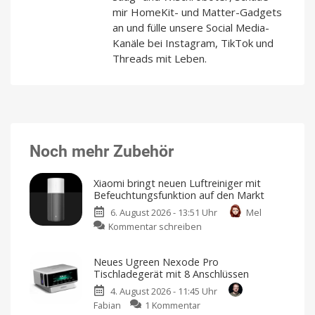
mir HomeKit- und Matter-Gadgets
an und fülle unsere Social Media-
Kanäle bei Instagram, TikTok und
Threads mit Leben.
Noch mehr Zubehör
Xiaomi bringt neuen Luftreiniger mit
Befeuchtungsfunktion auf den Markt
6. August 2026 - 13:51 Uhr
Mel
zu
Kommentar schreiben
Xiaomi
bringt
Neues Ugreen Nexode Pro
neuen
Tischladegerät mit 8 Anschlüssen
Luftreiniger
4. August 2026 - 11:45 Uhr
mit
zu
Fabian
1 Kommentar
Befeuchtungsfunktion