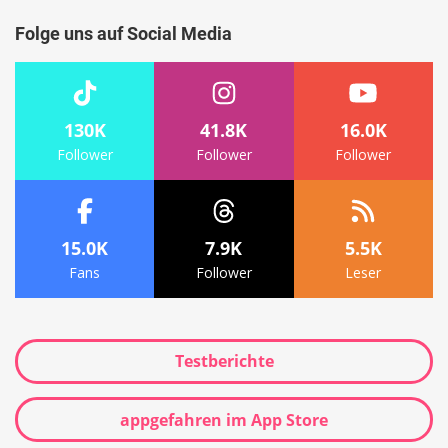
Folge uns auf Social Media
130K
41.8K
16.0K
Follower
Follower
Follower
15.0K
7.9K
5.5K
Fans
Follower
Leser
Testberichte
appgefahren im App Store