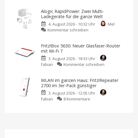
Neues
auf
Ugreen
den
Alogic RapidPower: Zwei Multi-
Nexode
Markt
Ladegeräte für die ganze Welt
Pro
Preis
und
4. August 2026 - 10:32 Uhr
Mel
Tischladegerät
Verfügbarkeit
noch
zu
Kommentar schreiben
mit
offen
Alogic
8
RapidPower:
Anschlüssen
Fritz!Box 5630: Neuer Glasfaser-Router
Zwei
Mein
mit Wi-Fi 7
Favorit
Multi-
ist
aktuell
3. August 2026 - 18:33 Uhr
Ladegeräte
noch
ein
zu
Fabian
Kommentar schreiben
für
anderer
Fritz!Box
die
5630:
ganze
WLAN im ganzen Haus: Fritz!Repeater
Neuer
Welt
2700 im 3er-Pack günstiger
Glasfaser-
Inklusive
austauschbarer
3. August 2026 - 12:05 Uhr
Router
Netzstecker
zu
Fabian
8 Kommentare
mit
WLAN
Wi-
im
Fi
ganzen
7
Haus:
Bis
zu
Fritz!Repeater
2.880
MBit/s
2700
Datenrate