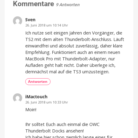
im
Kommentare
9 Antworten
3er-
Pack
günstiger
Sven
Kompatibel
26. Juni 2018 um 10:14 Uhr
mit
eurer
Ich nutze seit einigen Jahren den Vorgänger, die
Fritz!Box
TS2 mit dem alten Thunderbolt-Anschluss. Läuft
einwandfrei und absolut zuverlässig, daher klare
Empfehlung. Funktioniert auch an einem neuen
MacBook Pro mit Thunderbolt-Adapter, nur
Aufladen geht halt nicht. Daher überlege ich,
demnächst mal auf die TS3 umzusteigen.
Antworten
iMactouch
26. Juni 2018 um 10:33 Uhr
Moin!
Ihr solltet Euch auch einmal die OWC
Thunderbolt Docks ansehen!
Ich habe hier schon ziemlich lange eines für