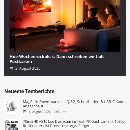
Hue-Wochenrückblick: Dann schreiben wir halt
Postkarten
2. August 2026
Neueste Testberichte
MagSafe-Powerbank mit Qi2.2, Schnellladen & USB-C-Kabel
angeschaut
6. August 2026 - 9:55 Uhr
70mai 4K A810 Lite Dashcam im Test: 4K-Dashcam mit 1080p
Rückkamera ist Preis-Leistungs-Sieger