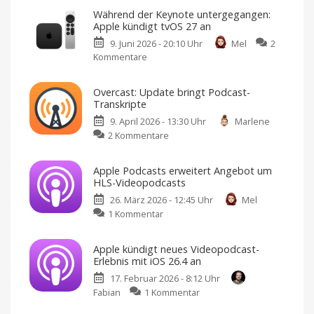
Casts:
Während der Keynote untergegangen:
Version
Apple kündigt tvOS 27 an
8.15
9. Juni 2026 - 20:10 Uhr
Mel
2
bringt
Kommentare
zu
Kapitel-
Während
Cover
der
für
Overcast: Update bringt Podcast-
Keynote
CarPlay
Transkripte
untergegangen:
und
9. April 2026 - 13:30 Uhr
Marlene
Apple
optimierte
zu
2 Kommentare
kündigt
Bedienung
Overcast:
tvOS
Neues
Design
Update
27
und
Apple Podcasts erweitert Angebot um
erweiterte
bringt
an
Mini-
HLS-Videopodcasts
Player-
Podcast-
Fokus
Funktionen
auf
26. März 2026 - 12:45 Uhr
Mel
Transkripte
Podcasts
und
zu
1 Kommentar
Ab
Downloads
sofort
Apple
zum
Download
Podcasts
bereit
Apple kündigt neues Videopodcast-
erweitert
Erlebnis mit iOS 26.4 an
Angebot
17. Februar 2026 - 8:12 Uhr
um
zu
Fabian
1 Kommentar
HLS-
Apple
Videopodcasts