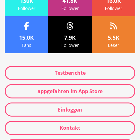
130K
41.8K
16.0K
Follower
Follower
Follower
15.0K
7.9K
5.5K
Fans
Follower
Leser
Testberichte
appgefahren im App Store
Einloggen
Kontakt