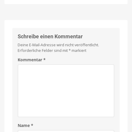
kündigt
Noch
in
neues
diesem
Frühjahr
Videopodcast-
verfügbar
Erlebnis
mit
iOS
26.4
Schreibe einen Kommentar
an
Deine E-Mail-Adresse wird nicht veröffentlicht.
Erste
Beta
Erforderliche Felder sind mit
*
markiert
ist
jetzt
verfügbar
Kommentar
*
Name
*