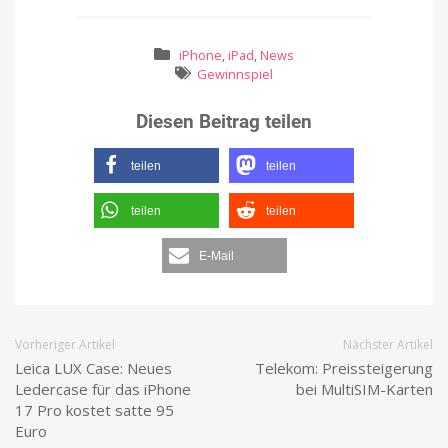
iPhone
,
iPad
,
News
Gewinnspiel
Diesen Beitrag teilen
teilen
teilen
teilen
teilen
E-Mail
Vorheriger Artikel
Nächster Artikel
Leica LUX Case: Neues
Telekom: Preissteigerung
Ledercase für das iPhone
bei MultiSIM-Karten
17 Pro kostet satte 95
Euro