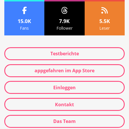
15.0K
7.9K
5.5K
Fans
Follower
Leser
Testberichte
appgefahren im App Store
Einloggen
Kontakt
Das Team