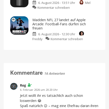
6. August 2026 - 13:51 Uhr
Mel
Portfolio:
Sicherheitsbedenken
führten
zu
Kommentar schreiben
Zwei
damals
zum
Xiaomi
neue
Rückzug
bringt
Sensoren
Madden NFL 27 landet auf Apple
neuen
für
Arcade: Football-Fans dürfen sich
Luftreiniger
Garagen,
freuen
mit
Tore
6. August 2026 - 12:30 Uhr
Befeuchtungsfunktion
und
zu
Freddy
Kommentar schreiben
auf
mehr
Madden
den
Kompatibel
mit
NFL
Markt
Apple
Home
27
Preis
und
landet
Verfügbarkeit
noch
auf
offen
Apple
Arcade:
Kommentare
16 Antworten
Football-
Fans
dürfen
Reg
sich
6. Februar 2026 um 20:20 Uhr
freuen
Jetzt wollt ihr es tatsächlich auch schon
American
loswerden 😂
Football
für
Spaß natürlich 😉 – mag eine Ehefrau daran ihren
iPhone
und