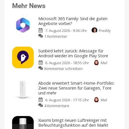
Mehr News
Microsoft 365 Family: Sind die guten
Angebote vorbei?
7. August 2026 - 9:36 Uhr
Freddy
zu
1 Kommentar
Microsoft
365
Sunbird kehrt zurück: iMessage für
Family:
Android wieder im Google Play Store
Sind
6. August 2026 - 18:55 Uhr
Mel
die
zu
Kommentar schreiben
guten
Sunbird
Angebote
kehrt
vorbei?
Abode erweitert Smart-Home-Portfolio:
zurück:
Große
Zwei neue Sensoren für Garagen, Tore
Rabatte
iMessage
gibt
und mehr
es
für
nicht
mehr
6. August 2026 - 17:15 Uhr
Mel
Android
zu
4 Kommentare
wieder
Abode
im
erweitert
Google
Xiaomi bringt neuen Luftreiniger mit
Smart-
Play
Befeuchtungsfunktion auf den Markt
Home-
Store