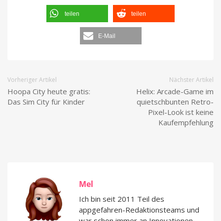
teilen
teilen
E-Mail
Vorheriger Artikel
Nächster Artikel
Hoopa City heute gratis:
Helix: Arcade-Game im
Das Sim City für Kinder
quietschbunten Retro-
Pixel-Look ist keine
Kaufempfehlung
Mel
Ich bin seit 2011 Teil des
appgefahren-Redaktionsteams und
war schon immer an Innovationen