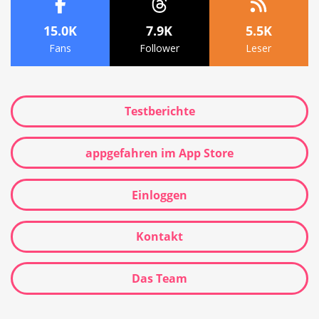
15.0K
7.9K
5.5K
Fans
Follower
Leser
Testberichte
appgefahren im App Store
Einloggen
Kontakt
Das Team