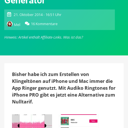
Generator
21. Oktober 2014 - 16:51 Uhr
zu
16 Kommentare
Mel
Audiko
Ringtones
Hinweis: Artikel enthält Affiliate-Links.
Was ist das?
for
iPhone
PRO:
Derzeit
kostenlose
Klingelton-
Datenbank
Bisher habe ich zum Erstellen von
und
Klingeltönen auf iPhone und Mac immer die
-
App Ringer genutzt. Mit Audiko Ringtones for
Generator
iPhone PRO gibt es jetzt eine Alternative zum
Nulltarif.