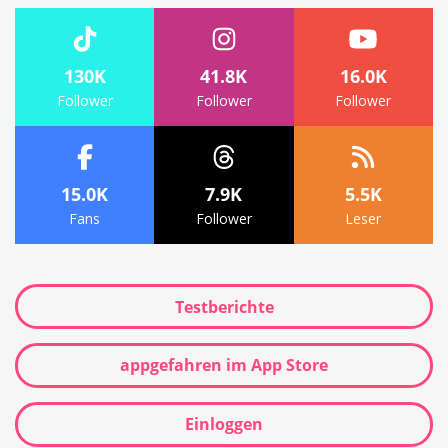
130K
41.8K
16.0K
Follower
Follower
Follower
15.0K
7.9K
5.5K
Fans
Follower
Leser
Testberichte
appgefahren im App Store
Einloggen