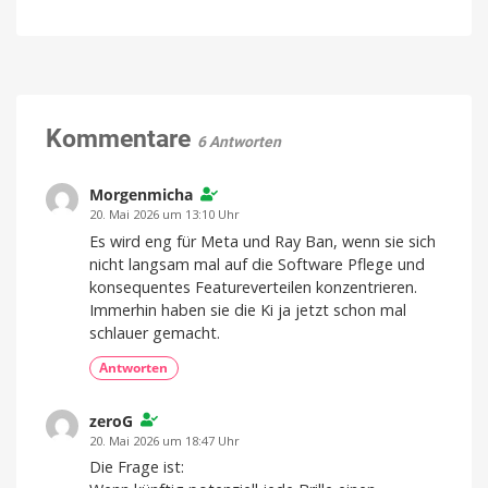
890
KI
Millionen
mehr
Euro:
über
Brüssel
meinen
verhängt
Körper
Milliarden-
weiß
Strafe
Kommentare
als
6 Antworten
gegen
ich
Google
selbst
Auch
Morgenmicha
Das
Apple
sind
musste
20. Mai 2026 um 13:10 Uhr
meine
schon
Eindrücke
zahlen
Es wird eng für Meta und Ray Ban, wenn sie sich
nicht langsam mal auf die Software Pflege und
konsequentes Featureverteilen konzentrieren.
Immerhin haben sie die Ki ja jetzt schon mal
schlauer gemacht.
Antworten
zeroG
20. Mai 2026 um 18:47 Uhr
Die Frage ist: