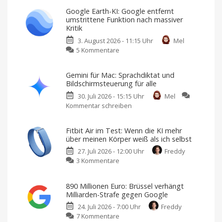
Maps
Google Earth-KI: Google entfernt
wird
umstrittene Funktion nach massiver
zum
Kritik
Alleskönner:
3. August 2026 - 11:15 Uhr
Mel
„Ask
zu
5 Kommentare
Maps“
Google
als
Earth-
neues
Gemini für Mac: Sprachdiktat und
KI:
KI-
Bildschirmsteuerung für alle
Google
Feature
30. Juli 2026 - 15:15 Uhr
Mel
entfernt
Reiseplanung
2.0:
Kommentar schreiben
zu
umstrittene
Echtzeit-
Preise,
Gemini
Funktion
Verspätungen
und
für
nach
mehr
Fitbit Air im Test: Wenn die KI mehr
Mac:
massiver
über meinen Körper weiß als ich selbst
Sprachdiktat
Kritik
27. Juli 2026 - 12:00 Uhr
Freddy
und
Ein
Spielplatz
zu
3 Kommentare
Bildschirmsteuerung
für
georäumlichen
Fitbit
für
Unsinn
Air
alle
890 Millionen Euro: Brüssel verhängt
im
Vertraute
Milliarden-Strafe gegen Google
Steuerung
Test:
und
neue
24. Juli 2026 - 7:00 Uhr
Freddy
Wenn
Möglichkeiten
zu
7 Kommentare
die