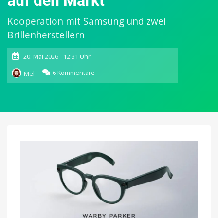
auf den Markt
Kooperation mit Samsung und zwei
Brillenherstellern
20. Mai 2026 - 12:31 Uhr
zu
6 Kommentare
Mel
Google
bringt
KI-
Smart
Glasses
mit
iPhone-
Unterstützung
diesen
Herbst
auf
den
Markt