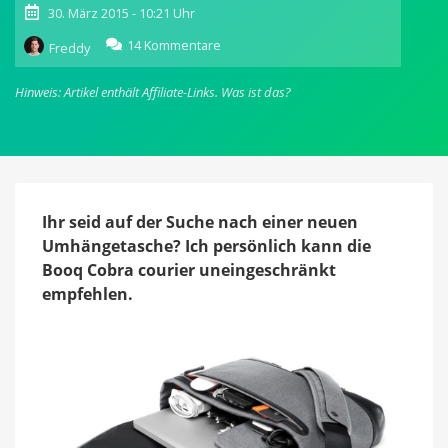
30. März 2015 - 10:21 Uhr
zu
14 Kommentare
Freddy
Booq
Cobra
Hinweis: Artikel enthält Affiliate-Links.
Was ist das?
courier:
Luxuriöse
Umhängetasche
für
MacBooks
im
Test
Ihr seid auf der Suche nach einer neuen
Umhängetasche? Ich persönlich kann die
Booq Cobra courier uneingeschränkt
empfehlen.