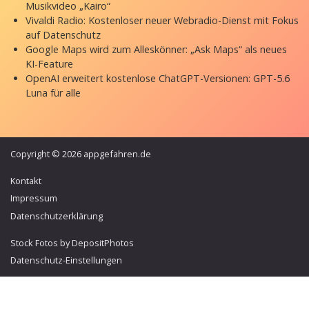
Musikvideo „Kairo“
Vivaldi Radio: Kostenloser neuer Webradio-Dienst mit Fokus
auf Datenschutz
Google Maps wird zum Alleskönner: „Ask Maps“ als neues
KI-Feature
OpenAI erweitert kostenlose ChatGPT-Versionen: GPT-5.6
Luna für alle
Copyright © 2026 appgefahren.de
Kontakt
Impressum
Datenschutzerklärung
Stock Fotos by DepositPhotos
Datenschutz-Einstellungen