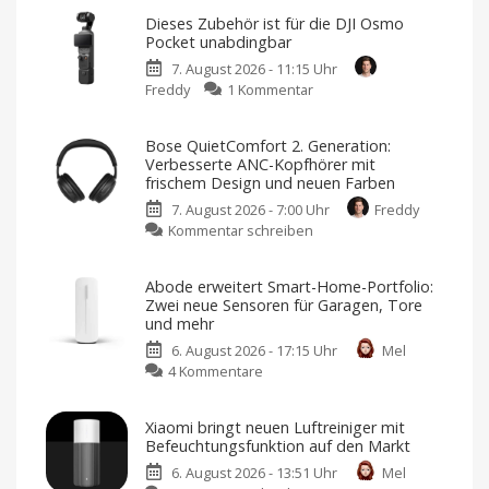
Dieses Zubehör ist für die DJI Osmo
Pocket unabdingbar
7. August 2026 - 11:15 Uhr
zu
Freddy
1 Kommentar
Dieses
Zubehör
Bose QuietComfort 2. Generation:
ist
Verbesserte ANC-Kopfhörer mit
für
frischem Design und neuen Farben
die
7. August 2026 - 7:00 Uhr
Freddy
DJI
zu
Kommentar schreiben
Osmo
Bose
Pocket
QuietComfort
unabdingbar
Abode erweitert Smart-Home-Portfolio:
2.
Nutzt
Zwei neue Sensoren für Garagen, Tore
ihr
Generation:
die
und mehr
Gimbal-
Verbesserte
Kamera?
6. August 2026 - 17:15 Uhr
Mel
ANC-
zu
4 Kommentare
Kopfhörer
Abode
mit
erweitert
frischem
Xiaomi bringt neuen Luftreiniger mit
Smart-
Design
Befeuchtungsfunktion auf den Markt
Home-
und
6. August 2026 - 13:51 Uhr
Mel
Portfolio:
neuen