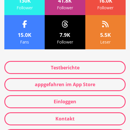
130K
41.8K
16.0K
Follower
Follower
Follower
15.0K
7.9K
5.5K
Fans
Follower
Leser
Testberichte
appgefahren im App Store
Einloggen
Kontakt