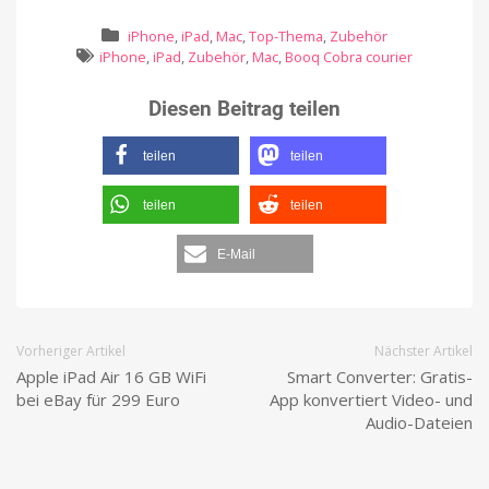
iPhone
,
iPad
,
Mac
,
Top-Thema
,
Zubehör
iPhone
,
iPad
,
Zubehör
,
Mac
,
Booq Cobra courier
Diesen Beitrag teilen
teilen
teilen
teilen
teilen
E-Mail
Vorheriger Artikel
Nächster Artikel
Apple iPad Air 16 GB WiFi
Smart Converter: Gratis-
bei eBay für 299 Euro
App konvertiert Video- und
Audio-Dateien