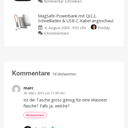
zu
Kommentar schreiben
Zwei
Farben
Xiaomi
neue
Jetzt
für
bringt
Sensoren
349,95
MagSafe-Powerbank mit Qi2.2,
Euro
neuen
für
vorbestellen
Schnellladen & USB-C-Kabel angeschaut
Luftreiniger
Garagen,
6. August 2026 - 9:55 Uhr
Freddy
mit
Tore
zu
6 Kommentare
Befeuchtungsfunktion
und
MagSafe-
auf
mehr
Powerbank
den
Kompatibel
mit
mit
Markt
Apple
Home
Qi2.2,
Preis
und
Schnellladen
Verfügbarkeit
noch
&
offen
USB-
Kommentare
14 Antworten
C-
Kabel
angeschaut
marc
Mit
30. März 2015 um 11:00 Uhr
10.000
mAh
Ist die Tasche gross genug für eine Wasseer
von
Lisen
flasche? Falls ja, welche?
Antworten