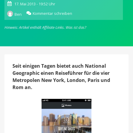
17. Mai 2013 - 19:52 Uhr
zu
Kommentar schreiben
Ben
City
Guides
Hinweis: Artikel enthält Affiliate-Links.
Was ist das?
by
National
Geographic:
Hochwertiger
Reiseführer
Seit einigen Tagen bietet auch National
Geographic einen Reiseführer für die vier
Metropolen New York, London, Paris und
Rom an.