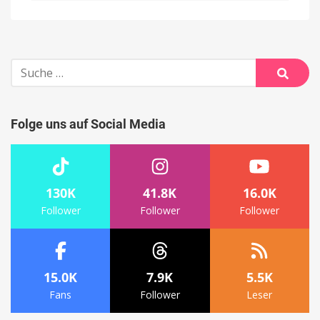
Suche
nach:
Suche
Folge uns auf Social Media
130K
41.8K
16.0K
Follower
Follower
Follower
15.0K
7.9K
5.5K
Fans
Follower
Leser