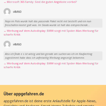
→ Microsoft 365 Family: Sind die guten Angebote vorbei?
i4M60
Naja im Polo wurde halt das passende Paket nicht mit bestellt und ein nun
freischalten kostet galt was. Im Skoda wurde ist halt das entsprechende...
→ Werbung auf dem Autodisplay: BMW sorgt mit Spider-Man-Werbung für
scharfe Kritik
i4M60
Also ich finde e s ist witzig und bin gerade am suchen wo ich im Kaufvertrag
zugestimmt habe dass ich unfreiwillig Werbung angezeigt bekomme.
→ Werbung auf dem Autodisplay: BMW sorgt mit Spider-Man-Werbung für
scharfe Kritik
Über appgefahren.de
appgefahren.de ist deine erste Anlaufstelle für Apple-News,
Gerüchte und Analysen. Smart Home Zubehör und smarte