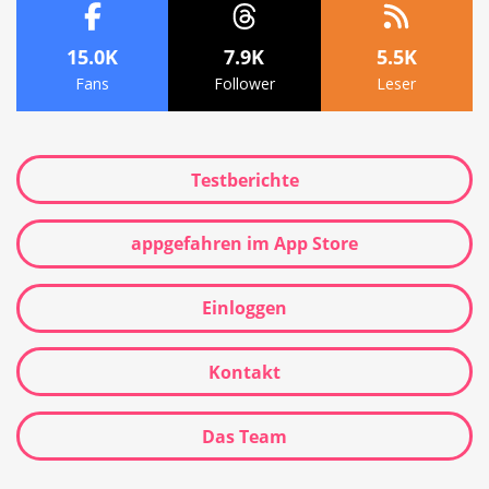
15.0K
7.9K
5.5K
Fans
Follower
Leser
Testberichte
appgefahren im App Store
Einloggen
Kontakt
Das Team