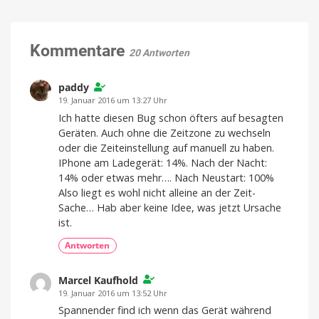
zum
Datenschutz
Alleskönner:
Keine
Werbung,
„Ask
keine
Pop-
Maps“
Kommentare
Ups,
20 Antworten
kein
als
Tracking
neues
KI-
paddy
Feature
19. Januar 2016 um 13:27 Uhr
Reiseplanung
Ich hatte diesen Bug schon öfters auf besagten
2.0:
Echtzeit-
Geräten. Auch ohne die Zeitzone zu wechseln
Preise,
Verspätungen
oder die Zeiteinstellung auf manuell zu haben.
und
mehr
IPhone am Ladegerät: 14%. Nach der Nacht:
14% oder etwas mehr…. Nach Neustart: 100%
Also liegt es wohl nicht alleine an der Zeit-
Sache… Hab aber keine Idee, was jetzt Ursache
ist.
Antworten
Marcel Kaufhold
19. Januar 2016 um 13:52 Uhr
Spannender find ich wenn das Gerät während