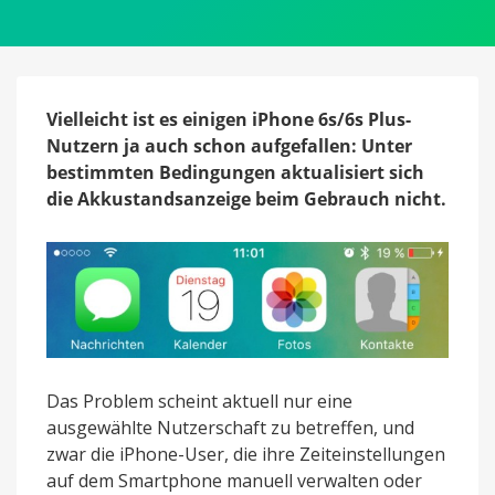
Problem
mit
der
eingefrorenen
Akku-
Anzeige
Vielleicht ist es einigen iPhone 6s/6s Plus-
auf
Nutzern ja auch schon aufgefallen: Unter
dem
bestimmten Bedingungen aktualisiert sich
iPhone
die Akkustandsanzeige beim Gebrauch nicht.
6s
(Plus)
Das Problem scheint aktuell nur eine
ausgewählte Nutzerschaft zu betreffen, und
zwar die iPhone-User, die ihre Zeiteinstellungen
auf dem Smartphone manuell verwalten oder