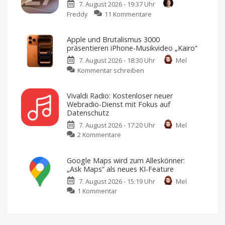
7. August 2026 - 19:37 Uhr
„Die
zu
Freddy
11 Kommentare
kleine
iOS
Bucht
27
in
Apple und Brutalismus 3000
macht
Kroatien“
präsentieren iPhone-Musikvideo „Kairo“
die
für
7. August 2026 - 18:30 Uhr
Mel
Uhr
nur
zu
Kommentar schreiben
kleiner:
1,99
Apple
Endlich
Euro
und
mehr
Jedes
Vivaldi Radio: Kostenloser neuer
Wochenende
Brutalismus
Platz
ein
Webradio-Dienst mit Fokus auf
digitales
3000
fürs
Buch
Datenschutz
zum
präsentieren
Hintergrundbild
Sparpreis
7. August 2026 - 17:20 Uhr
Mel
iPhone-
So
könnt
zu
2 Kommentare
Musikvideo
ihr
die
Vivaldi
„Kairo“
Funktion
aktivieren
Radio:
Ausschließlich
Google Maps wird zum Alleskönner:
mit
Kostenloser
dem
„Ask Maps“ als neues KI-Feature
iPhone
neuer
17
Pro
7. August 2026 - 15:19 Uhr
Mel
Webradio-
Max
zu
gedreht
1 Kommentar
Dienst
Google
mit
Maps
Fokus
wird
auf