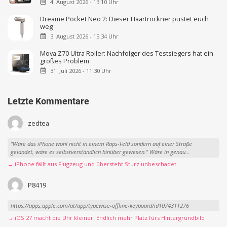
4. August 2026 - 13:10 Uhr
Dreame Pocket Neo 2: Dieser Haartrockner pustet euch
weg
3. August 2026 - 15:34 Uhr
Mova Z70 Ultra Roller: Nachfolger des Testsiegers hat ein
großes Problem
31. Juli 2026 - 11:30 Uhr
Letzte Kommentare
zedtea
"Wäre das iPhone wohl nicht in einem Raps-Feld sondern auf einer Straße
gelandet, wäre es selbstverständlich hinüber gewesen." Wäre in genau...
→ iPhone fällt aus Flugzeug und übersteht Sturz unbeschadet
P8419
https://apps.apple.com/at/app/typewise-offline-keyboard/id1074311276
→ iOS 27 macht die Uhr kleiner: Endlich mehr Platz fürs Hintergrundbild