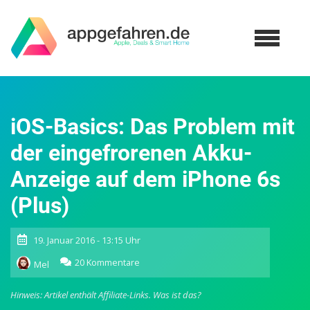
iOS-Basics: Das Problem mit
der eingefrorenen Akku-
Anzeige auf dem iPhone 6s
(Plus)
19. Januar 2016 - 13:15 Uhr
zu
20 Kommentare
Mel
iOS-
Basics:
Hinweis: Artikel enthält Affiliate-Links.
Was ist das?
Das