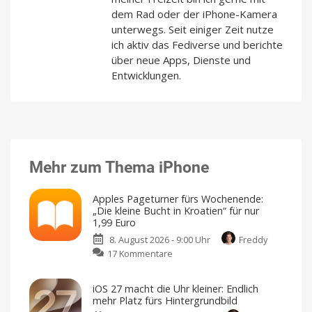
dem Rad oder der iPhone-Kamera
unterwegs. Seit einiger Zeit nutze
ich aktiv das Fediverse und berichte
über neue Apps, Dienste und
Entwicklungen.
Mehr zum Thema iPhone
Apples Pageturner fürs Wochenende:
„Die kleine Bucht in Kroatien“ für nur
1,99 Euro
8. August 2026 - 9:00 Uhr
Freddy
zu
17 Kommentare
Apples
Pageturner
iOS 27 macht die Uhr kleiner: Endlich
fürs
mehr Platz fürs Hintergrundbild
Wochenende: