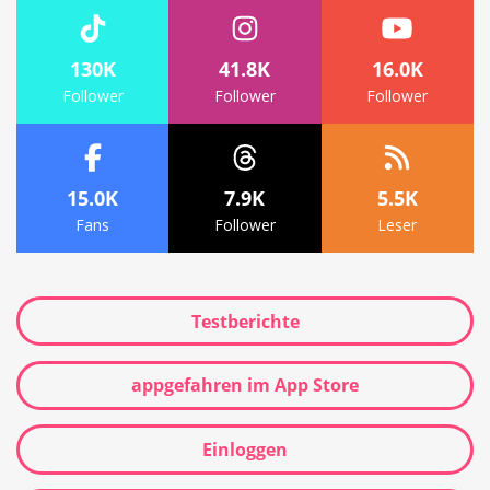
130K
41.8K
16.0K
Follower
Follower
Follower
15.0K
7.9K
5.5K
Fans
Follower
Leser
Testberichte
appgefahren im App Store
Einloggen