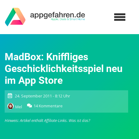
MadBox: Kniffliges
Geschicklichkeitsspiel neu
im App Store
24. September 2011 - 8:12 Uhr
zu
14 Kommentare
Mel
MadBox:
Kniffliges
Hinweis: Artikel enthält Affiliate-Links.
Was ist das?
Geschicklichkeitsspiel
neu
im