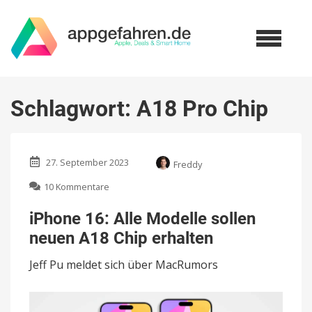
Schlagwort:
A18 Pro Chip
27. September 2023
Freddy
zu
10 Kommentare
iPhone
16:
iPhone 16: Alle Modelle sollen
Alle
neuen A18 Chip erhalten
Modelle
sollen
Jeff Pu meldet sich über MacRumors
neuen
A18
Chip
erhalten