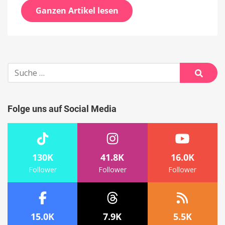
Ganzen Artikel lesen
Suche
nach:
Suche
Folge uns auf Social Media
130K
41.8K
16.0K
Follower
Follower
Follower
15.0K
7.9K
5.5K