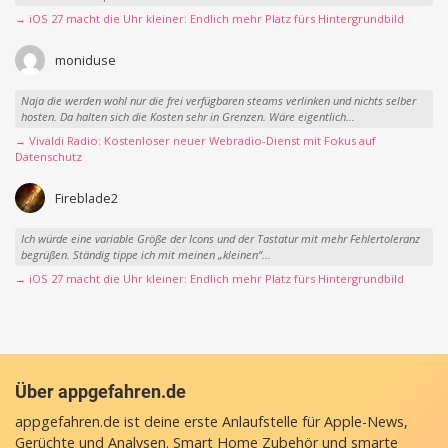
→ iOS 27 macht die Uhr kleiner: Endlich mehr Platz fürs Hintergrundbild
moniduse
Naja die werden wohl nur die frei verfügbaren steams verlinken und nichts selber
hosten. Da halten sich die Kosten sehr in Grenzen. Wäre eigentlich...
→ Vivaldi Radio: Kostenloser neuer Webradio-Dienst mit Fokus auf
Datenschutz
Fireblade2
Ich würde eine variable Größe der Icons und der Tastatur mit mehr Fehlertoleranz
begrüßen. Ständig tippe ich mit meinen „kleinen“...
→ iOS 27 macht die Uhr kleiner: Endlich mehr Platz fürs Hintergrundbild
Über appgefahren.de
appgefahren.de ist deine erste Anlaufstelle für Apple-News,
Gerüchte und Analysen. Smart Home Zubehör und smarte