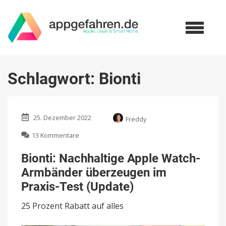
Schlagwort:
Bionti
25. Dezember 2022
Freddy
zu
13 Kommentare
Bionti:
Nachhaltige
Bionti: Nachhaltige Apple Watch-
Apple
Armbänder überzeugen im
Watch-
Armbänder
Praxis-Test (Update)
überzeugen
im
25 Prozent Rabatt auf alles
Praxis-
Test