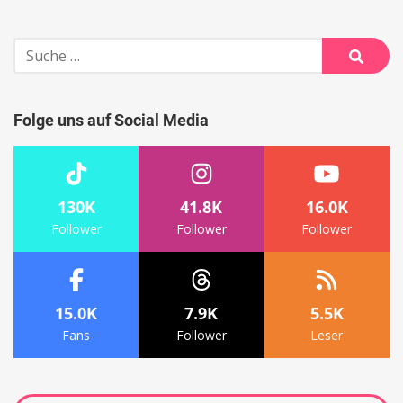
Suche
nach:
Suche
Folge uns auf Social Media
130K
41.8K
16.0K
Follower
Follower
Follower
15.0K
7.9K
5.5K
Fans
Follower
Leser