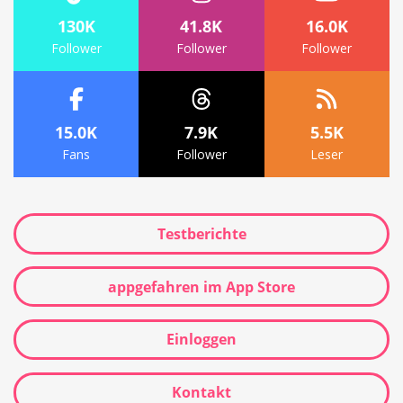
130K
41.8K
16.0K
Follower
Follower
Follower
15.0K
7.9K
5.5K
Fans
Follower
Leser
Testberichte
appgefahren im App Store
Einloggen
Kontakt