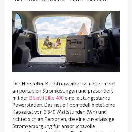
Kühlschrank-
Akku
FridgePower
vor
Der Hersteller Bluetti erweitert sein Sortiment
an portablen Stromlösungen und präsentiert
mit der
Bluetti Elite 400
eine leistungsstarke
Powerstation. Das neue Topmodell bietet eine
Kapazität von 3.840 Wattstunden (Wh) und
richtet sich an Personen, die eine zuverlässige
Stromversorgung für anspruchsvolle