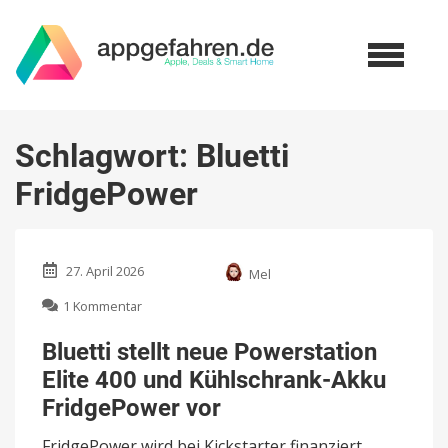
Schlagwort:
Bluetti
FridgePower
27. April 2026
Mel
zu
1 Kommentar
Bluetti
stellt
Bluetti stellt neue Powerstation
neue
Elite 400 und Kühlschrank-Akku
Powerstation
Elite
FridgePower vor
400
und
FridgePower wird bei Kickstarter finanziert