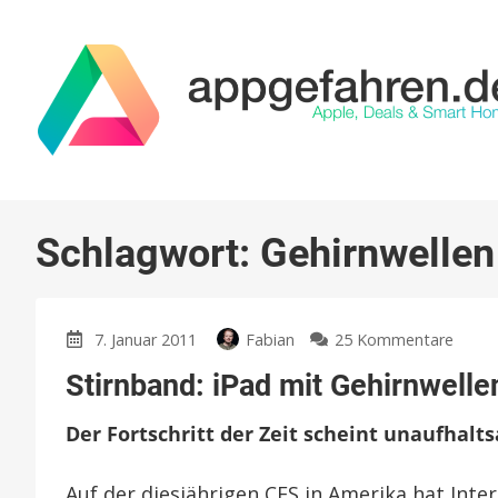
Schlagwort:
Gehirnwellen
zu
7. Januar 2011
Fabian
25 Kommentare
Stirn
Stirnband: iPad mit Gehirnwelle
iPad
mit
Der Fortschritt der Zeit scheint unaufhalt
Gehir
steue
Auf der diesjährigen CES in Amerika hat Inte