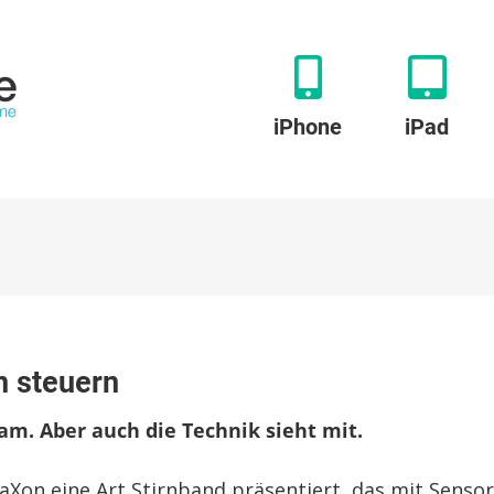
iPhone
iPad
band:
n steuern
sam. Aber auch die Technik sieht mit.
nwellen
rn
raXon eine Art Stirnband präsentiert, das mit Senso