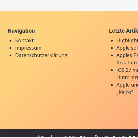
Navigation
Letzte Arti
Kontakt
Highligh
Impressum
Apple so
Datenschutzerklärung
Apples P
Kroatien“
iOS 27 ma
Hintergr
Apple un
„Kairo“
Kontakt
Impressum
Datenschutzerklärun