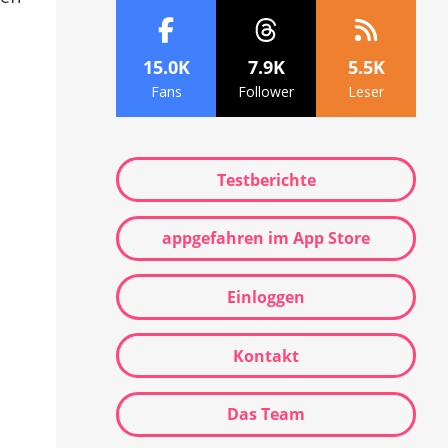
15.0K
7.9K
5.5K
Fans
Follower
Leser
Testberichte
appgefahren im App Store
Einloggen
Kontakt
Das Team