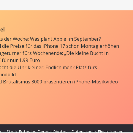
kel
ts der Woche: Was plant Apple im September?
ll die Preise für das iPhone 17 schon Montag erhöhen
ageturner fürs Wochenende: „Die kleine Bucht in
 für nur 1,99 Euro
cht die Uhr kleiner: Endlich mehr Platz fürs
undbild
d Brutalismus 3000 präsentieren iPhone-Musikvideo
g
Stock Fotos by DepositPhotos
Datenschutz-Einstellungen