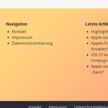
Navigation
Letzte Arti
Kontakt
Highligh
Impressum
Apple so
Datenschutzerklärung
Apples P
Kroatien“
iOS 27 ma
Hintergr
Apple un
„Kairo“
Kontakt
Impressum
Datenschutzerklärun