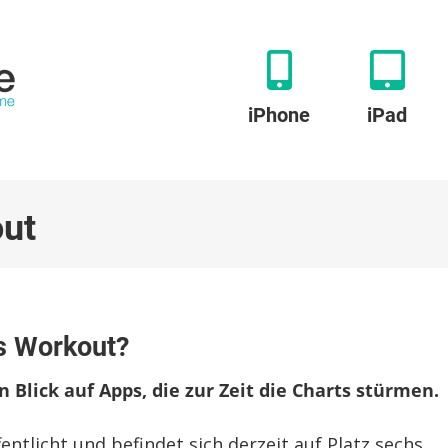
iPhone
iPad
out
:
’s Workout?
t
Blick auf Apps, die zur Zeit die Charts stürmen.
s
ntlicht und befindet sich derzeit auf Platz sechs