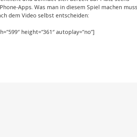
out?
n iPhone-Apps. Was man in diesem Spiel machen mus
ach dem Video selbst entscheiden:
h=“599″ height=“361″ autoplay=“no“]