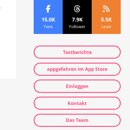
s
15.0K
7.9K
5.5K
Fans
Follower
Leser
Testberichte
appgefahren im App Store
Einloggen
Kontakt
Das Team