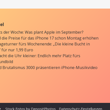
kel
ts der Woche: Was plant Apple im September?
ll die Preise für das iPhone 17 schon Montag erhöhen
ageturner fürs Wochenende: „Die kleine Bucht in
 für nur 1,99 Euro
cht die Uhr kleiner: Endlich mehr Platz fürs
undbild
d Brutalismus 3000 präsentieren iPhone-Musikvideo
g
Stock Fotos by DepositPhotos
Datenschutz-Einstellungen