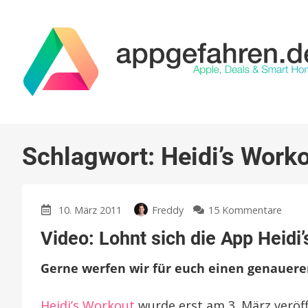
Schlagwort:
Heidi’s Work
zu
10. März 2011
Freddy
15 Kommentare
Video
Video: Lohnt sich die App Heidi
Lohn
sich
Gerne werfen wir für euch einen genaueren 
die
App
Heidi’
Heidi’s Workout
wurde erst am 3. März veröffe