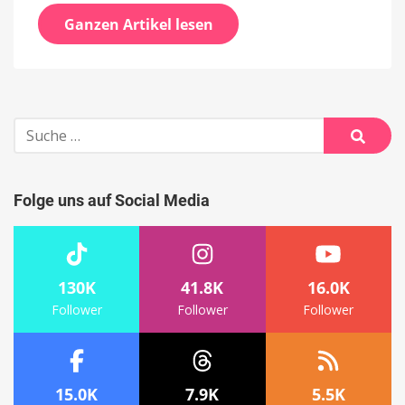
Ganzen Artikel lesen
Suche
nach:
Suche
Folge uns auf Social Media
130K
41.8K
16.0K
Follower
Follower
Follower
15.0K
7.9K
5.5K