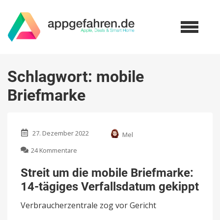
Schlagwort:
mobile
Briefmarke
27. Dezember 2022
Mel
zu
24 Kommentare
Streit
um
Streit um die mobile Briefmarke:
die
14-tägiges Verfallsdatum gekippt
mobile
Briefmarke:
Verbraucherzentrale zog vor Gericht
14-
tägiges