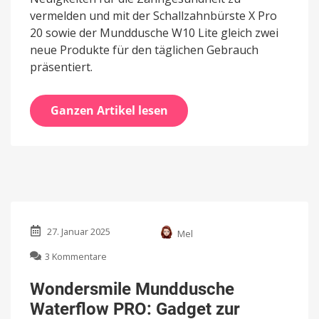
vermelden und mit der Schallzahnbürste X Pro
20 sowie der Munddusche W10 Lite gleich zwei
neue Produkte für den täglichen Gebrauch
präsentiert.
Ganzen Artikel lesen
27. Januar 2025
Mel
zu
3 Kommentare
Wondersmile
Munddusche
Wondersmile Munddusche
Waterflow
Waterflow PRO: Gadget zur
PRO: