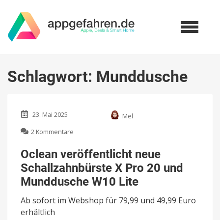
Schlagwort:
Munddusche
23. Mai 2025
Mel
zu
2 Kommentare
Oclean
veröffentlicht
Oclean veröffentlicht neue
neue
Schallzahnbürste X Pro 20 und
Schallzahnbürste
X
Munddusche W10 Lite
Pro
20
Ab sofort im Webshop für 79,99 und 49,99 Euro
und
erhältlich
Munddusche