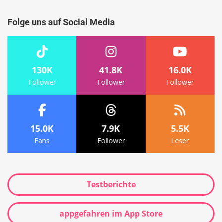
Folge uns auf Social Media
130K
41.8K
16.0K
Follower
Follower
Follower
15.0K
7.9K
5.5K
Fans
Follower
Leser
Testberichte
appgefahren im App Store