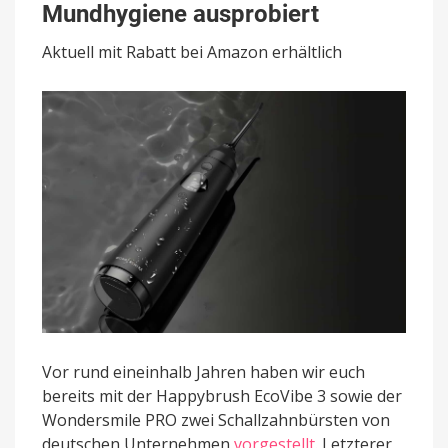
Gadget
Mundhygiene ausprobiert
zur
Mundhygiene
Aktuell mit Rabatt bei Amazon erhältlich
ausprobiert
Vor rund eineinhalb Jahren haben wir euch
bereits mit der Happybrush EcoVibe 3 sowie der
Wondersmile PRO zwei Schallzahnbürsten von
deutschen Unternehmen
vorgestellt
. Letzterer