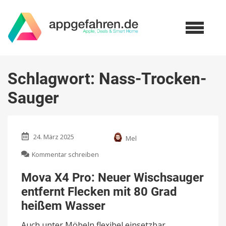
Schlagwort:
Nass-Trocken-
Sauger
24. März 2025
Mel
zu
Kommentar schreiben
Mova
X4
Mova X4 Pro: Neuer Wischsauger
Pro:
entfernt Flecken mit 80 Grad
Neuer
Wischsauger
heißem Wasser
entfernt
Flecken
Auch unter Möbeln flexibel einsetzbar