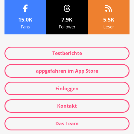
15.0K
7.9K
5.5K
Fans
Follower
Leser
Testberichte
appgefahren im App Store
Einloggen
Kontakt
Das Team