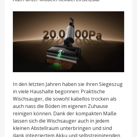
mit
80
Grad
heißem
Wasser
In den letzten Jahren haben sie ihren Siegeszug
in viele Haushalte begonnen: Praktische
Wischsauger, die sowohl kabellos trocken als
auch nass die Böden im eigenen Zuhause
reinigen können. Dank der kompakten Maße
lassen sich die Wischsauger auch in jedem
kleinen Abstellraum unterbringen und sind
dank integriertem Akku und selbstreinigenden