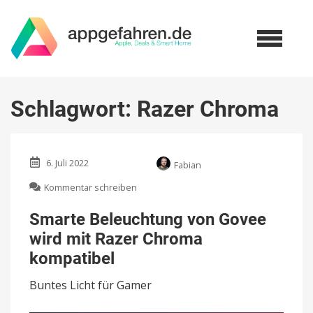
Schlagwort:
Razer Chroma
6. Juli 2022
Fabian
zu
Kommentar schreiben
Smarte
Beleuchtung
Smarte Beleuchtung von Govee
von
wird mit Razer Chroma
Govee
wird
kompatibel
mit
Razer
Buntes Licht für Gamer
Chroma
kompatibel