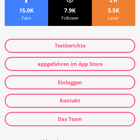
15.0K
7.9K
5.5K
Fans
Follower
Leser
Testberichte
appgefahren im App Store
Einloggen
Kontakt
Das Team