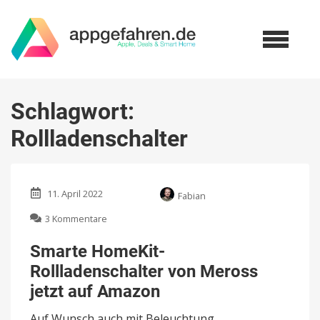
Schlagwort:
Rollladenschalter
11. April 2022
Fabian
zu
3 Kommentare
Smarte
HomeKit-
Smarte HomeKit-
Rollladenschalter
Rollladenschalter von Meross
von
Meross
jetzt auf Amazon
jetzt
auf
Auf Wunsch auch mit Beleuchtung