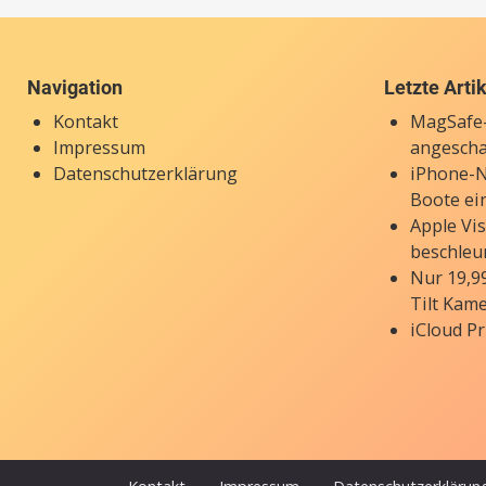
Navigation
Letzte Arti
Kontakt
MagSafe-
Impressum
angesch
Datenschutzerklärung
iPhone-N
Boote ei
Apple Vi
beschleu
Nur 19,9
Tilt Kam
iCloud Pr