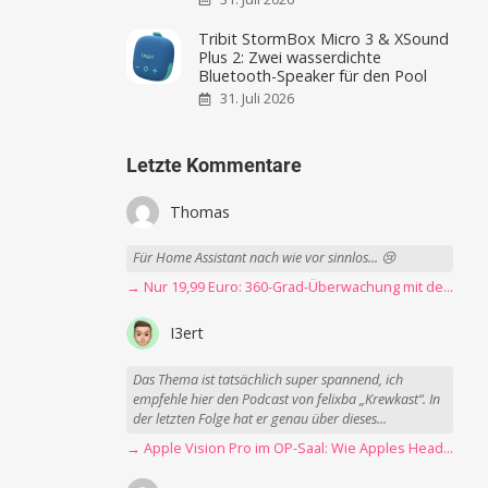
Tribit StormBox Micro 3 & XSound
Plus 2: Zwei wasserdichte
Bluetooth-Speaker für den Pool
31. Juli 2026
Letzte Kommentare
Thomas
Für Home Assistant nach wie vor sinnlos... 😢
→ Nur 19,99 Euro: 360-Grad-Überwachung mit der Blink Mini Pan-Tilt Kamera
I3ert
Das Thema ist tatsächlich super spannend, ich
empfehle hier den Podcast von felixba „Krewkast“. In
der letzten Folge hat er genau über dieses...
→ Apple Vision Pro im OP-Saal: Wie Apples Headset Operationen beschleunigt