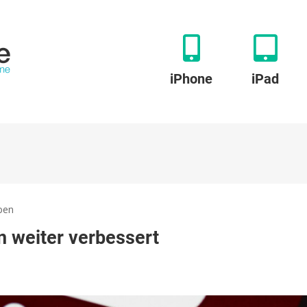
iPhone
iPad
zu
ben
Google:
 weiter verbessert
Suche
und
Maps
werden
weiter