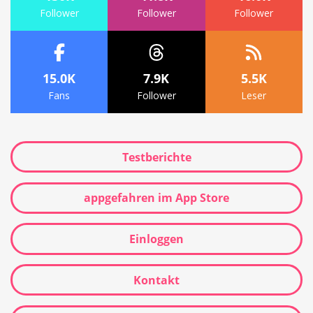
Follower
Follower
Follower
15.0K
7.9K
5.5K
Fans
Follower
Leser
Testberichte
appgefahren im App Store
Einloggen
Kontakt