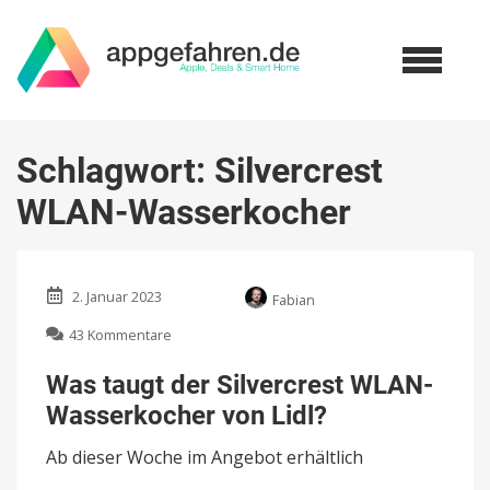
Schlagwort:
Silvercrest
WLAN-Wasserkocher
2. Januar 2023
Fabian
zu
43 Kommentare
Was
taugt
Was taugt der Silvercrest WLAN-
der
Wasserkocher von Lidl?
Silvercrest
WLAN-
Ab dieser Woche im Angebot erhältlich
Wasserkocher
von