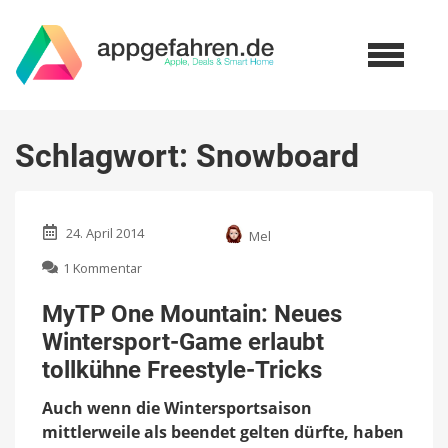
Schlagwort:
Snowboard
24. April 2014
Mel
zu
1 Kommentar
MyTP
One
MyTP One Mountain: Neues
Mountain:
Wintersport-Game erlaubt
Neues
Wintersport-
tollkühne Freestyle-Tricks
Game
erlaubt
Auch wenn die Wintersportsaison
tollkühne
mittlerweile als beendet gelten dürfte, haben
Freestyle-