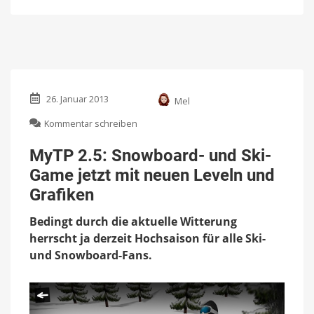
26. Januar 2013
Mel
zu
Kommentar schreiben
MyTP
2.5:
MyTP 2.5: Snowboard- und Ski-
Snowboard-
Game jetzt mit neuen Leveln und
und
Ski-
Grafiken
Game
jetzt
Bedingt durch die aktuelle Witterung
mit
herrscht ja derzeit Hochsaison für alle Ski-
neuen
und Snowboard-Fans.
Leveln
und
Grafiken