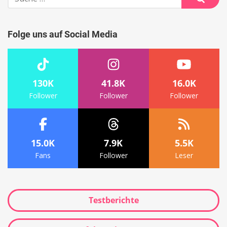
nach:
Suche
Folge uns auf Social Media
130K
41.8K
16.0K
Follower
Follower
Follower
15.0K
7.9K
5.5K
Fans
Follower
Leser
Testberichte