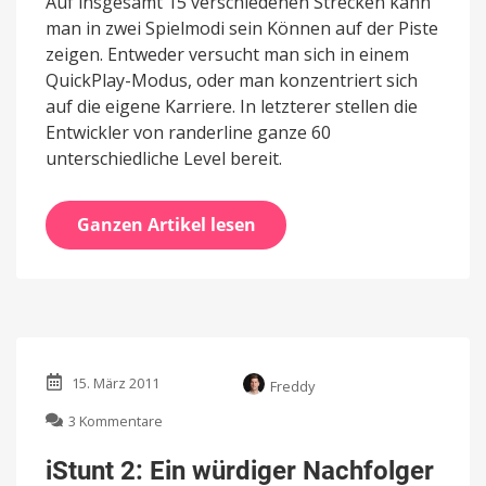
Auf insgesamt 15 verschiedenen Strecken kann
man in zwei Spielmodi sein Können auf der Piste
zeigen. Entweder versucht man sich in einem
QuickPlay-Modus, oder man konzentriert sich
auf die eigene Karriere. In letzterer stellen die
Entwickler von randerline ganze 60
unterschiedliche Level bereit.
Ganzen Artikel lesen
15. März 2011
Freddy
zu
3 Kommentare
iStunt
2:
iStunt 2: Ein würdiger Nachfolger
Ein