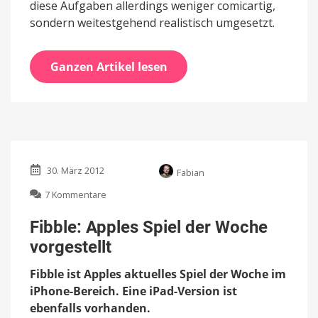
diese Aufgaben allerdings weniger comicartig,
sondern weitestgehend realistisch umgesetzt.
Ganzen Artikel lesen
30. März 2012
Fabian
zu
7 Kommentare
Fibble:
Apples
Fibble: Apples Spiel der Woche
Spiel
vorgestellt
der
Woche
Fibble ist Apples aktuelles Spiel der Woche im
vorgestellt
iPhone-Bereich. Eine iPad-Version ist
ebenfalls vorhanden.