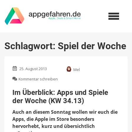
Schlagwort:
Spiel der Woche
25. August 2013
Mel
zu
Kommentar schreiben
Im
Überblick:
Im Überblick: Apps und Spiele
Apps
der Woche (KW 34.13)
und
Spiele
Auch an diesem Sonntag wollen wir euch die
der
Woche
Apps, die Apple im Store besonders
(KW
hervorhebt, kurz und übersichtlich
34.13)