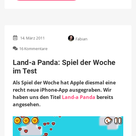
14. März 2011
Fabian
zu
16 Kommentare
Land-
a
Land-a Panda: Spiel der Woche
Panda:
im Test
Spiel
der
Als Spiel der Woche hat Apple diesmal eine
Woche
im
recht neue iPhone-App ausgegraben. Wir
Test
haben uns den Titel
Land-a Panda
bereits
angesehen.