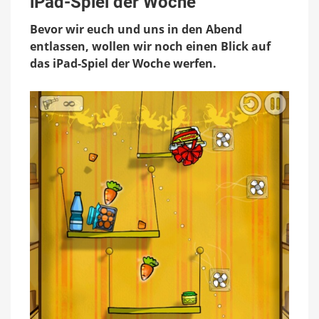
iPad-Spiel der Woche
das
iPad-
Bevor wir euch und uns in den Abend
Spiel
der
entlassen, wollen wir noch einen Blick auf
Woche
das iPad-Spiel der Woche werfen.