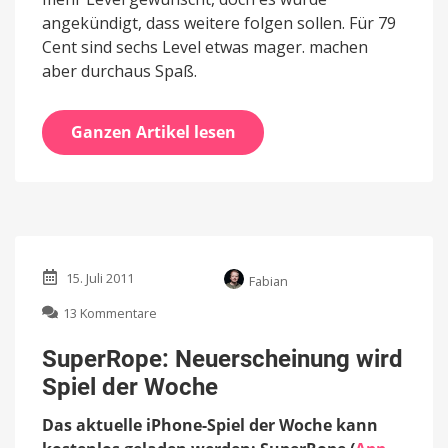
angekündigt, dass weitere folgen sollen. Für 79
Cent sind sechs Level etwas mager. machen
aber durchaus Spaß.
Ganzen Artikel lesen
15. Juli 2011
Fabian
zu
13 Kommentare
SuperRope:
Neuerscheinung
SuperRope: Neuerscheinung wird
wird
Spiel der Woche
Spiel
der
Das aktuelle iPhone-Spiel der Woche kann
Woche