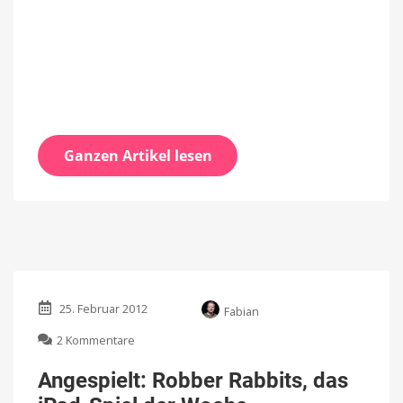
Ganzen Artikel lesen
25. Februar 2012
Fabian
zu
2 Kommentare
Angespielt:
Robber
Angespielt: Robber Rabbits, das
Rabbits,