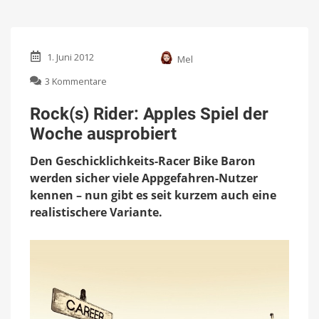
1. Juni 2012
Mel
zu
3 Kommentare
Rock(s)
Rider:
Rock(s) Rider: Apples Spiel der
Apples
Woche ausprobiert
Spiel
der
Den Geschicklichkeits-Racer Bike Baron
Woche
ausprobiert
werden sicher viele Appgefahren-Nutzer
kennen – nun gibt es seit kurzem auch eine
realistischere Variante.