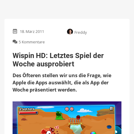
18. März 2011
Freddy
zu
5 Kommentare
Wispin
HD:
Wispin HD: Letztes Spiel der
Letztes
Woche ausprobiert
Spiel
der
Des Öfteren stellen wir uns die Frage, wie
Woche
ausprobiert
Apple die Apps auswählt, die als App der
Woche präsentiert werden.