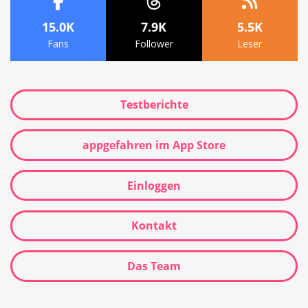
15.0K
7.9K
5.5K
Fans
Follower
Leser
Testberichte
appgefahren im App Store
Einloggen
Kontakt
Das Team