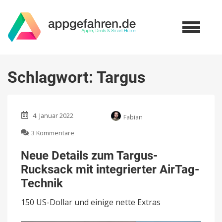
Schlagwort:
Targus
4. Januar 2022
Fabian
zu
3 Kommentare
Neue
Details
Neue Details zum Targus-
zum
Rucksack mit integrierter AirTag-
Targus-
Rucksack
Technik
mit
integrierter
150 US-Dollar und einige nette Extras
AirTag-
Technik