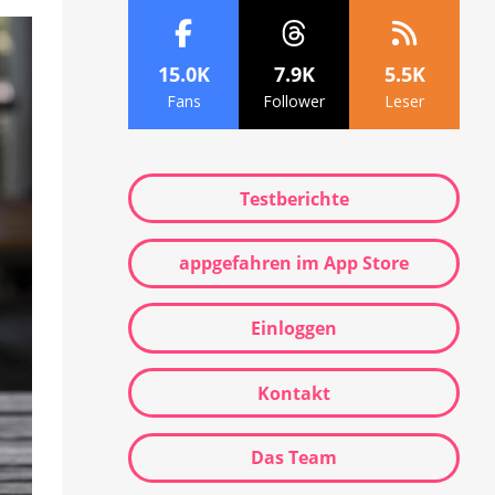
15.0K
7.9K
5.5K
Fans
Follower
Leser
Testberichte
appgefahren im App Store
Einloggen
Kontakt
Das Team