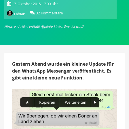
7. Oktober 2015 - 7:00 Uhr
zu
32 Kommentare
Fabian
WhatsApp
Messenger
Hinweis: Artikel enthält Affiliate-Links.
Was ist das?
bekommt
Favoriten-
Funktion
für
Nachrichten
Gestern Abend wurde ein kleines Update für
den WhatsApp Messenger veröffentlicht. Es
gibt eine kleine neue Funktion.