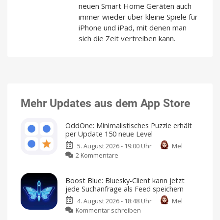
neuen Smart Home Geräten auch
immer wieder über kleine Spiele für
iPhone und iPad, mit denen man
sich die Zeit vertreiben kann.
Mehr Updates aus dem App Store
OddOne: Minimalistisches Puzzle erhält
per Update 150 neue Level
5. August 2026 - 19:00 Uhr
Mel
zu
2 Kommentare
OddOne:
Minimalistisches
Boost Blue: Bluesky-Client kann jetzt
Puzzle
jede Suchanfrage als Feed speichern
erhält
4. August 2026 - 18:48 Uhr
Mel
per
zu
Kommentar schreiben
Update
Boost