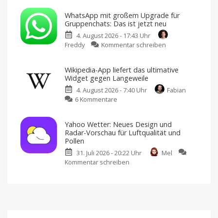
150
Blue:
neue
WhatsApp mit großem Upgrade für
Bluesky-
Level
Gruppenchats: Das ist jetzt neu
Client
Weitere
Sprachen
4. August 2026 - 17:43 Uhr
kann
und
erstes
zu
Freddy
Kommentar schreiben
jetzt
In-
App-
WhatsApp
jede
Event
hinzugefügt
mit
Suchanfrage
Wikipedia-App liefert das ultimative
großem
als
Widget gegen Langeweile
Upgrade
Feed
4. August 2026 - 7:40 Uhr
Fabian
für
speichern
zu
6 Kommentare
Gruppenchats:
Version
3.22.0
Wikipedia-
Das
im
App
App
ist
Store
Yahoo Wetter: Neues Design und
laden
liefert
jetzt
Radar-Vorschau für Luftqualität und
das
neu
Pollen
ultimative
Bessere
Abstimmungen,
31. Juli 2026 - 20:22 Uhr
Mel
Widget
@alle
und
Kommentar schreiben
zu
gegen
mehr
Yahoo
Langeweile
Wetter:
Neues
Update
Neues
für
iOS
Design
und
Radar-