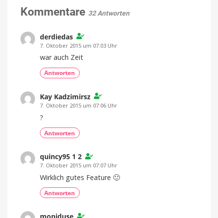
Vorschau
Kommentare
32 Antworten
für
Luftqualität
derdiedas
und
Pollen
7. Oktober 2015 um 07:03 Uhr
Version
war auch Zeit
3.1.8
jetzt
im
Antworten
App
Store
laden
Kay Kadzimirsz
7. Oktober 2015 um 07:06 Uhr
?
Antworten
quincy95 1 2
7. Oktober 2015 um 07:07 Uhr
Wirklich gutes Feature 🙂
Antworten
moniduse