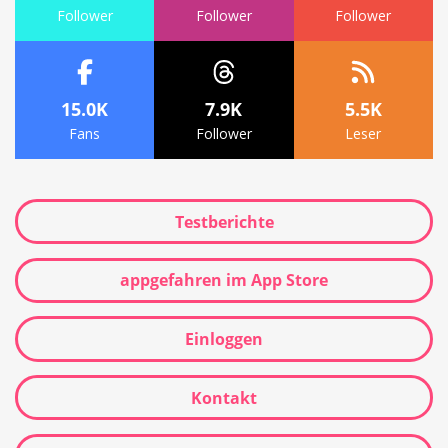
Follower
Follower
Follower
15.0K
7.9K
5.5K
Fans
Follower
Leser
Testberichte
appgefahren im App Store
Einloggen
Kontakt