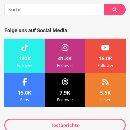
Suche
nach:
Suche
Folge uns auf Social Media
130K
41.8K
16.0K
Follower
Follower
Follower
15.0K
7.9K
5.5K
Fans
Follower
Leser
Testberichte