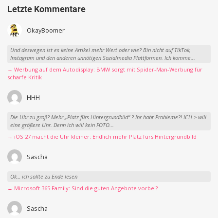
Letzte Kommentare
OkayBoomer
Und deswegen ist es keine Artikel mehr Wert oder wie? Bin nicht auf TikTok,
Instagram und den anderen unnötigen Sozialmedia Plattformen. Ich komme...
→ Werbung auf dem Autodisplay: BMW sorgt mit Spider-Man-Werbung für
scharfe Kritik
HHH
Die Uhr zu groß? Mehr „Platz fürs Hintergrundbild“ ? Ihr habt Probleme?! ICH > will
eine größere Uhr. Denn ich will kein FOTO...
→ iOS 27 macht die Uhr kleiner: Endlich mehr Platz fürs Hintergrundbild
Sascha
Ok… ich sollte zu Ende lesen
→ Microsoft 365 Family: Sind die guten Angebote vorbei?
Sascha