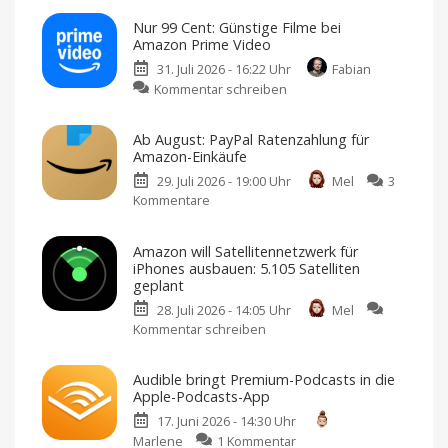
Nur 99 Cent: Günstige Filme bei
Amazon Prime Video
31. Juli 2026 - 16:22 Uhr
Fabian
zu
Kommentar schreiben
Nur
99
Ab August: PayPal Ratenzahlung für
Cent:
Amazon-Einkäufe
Günstige
29. Juli 2026 - 19:00 Uhr
Mel
3
Filme
Kommentare
zu
bei
Ab
Amazon
August:
Prime
Amazon will Satellitennetzwerk für
PayPal
Video
iPhones ausbauen: 5.105 Satelliten
Ratenzahlung
Unterhaltung
geplant
zum
für
Ausleihen
28. Juli 2026 - 14:05 Uhr
Mel
Amazon-
Kommentar schreiben
zu
Einkäufe
Amazon
Amazon-
Einkäufe
will
in
Audible bringt Premium-Podcasts in die
Raten
Satellitennetzwerk
abbezahlen
Apple-Podcasts-App
für
17. Juni 2026 - 14:30 Uhr
iPhones
zu
Marlene
1 Kommentar
ausbauen: