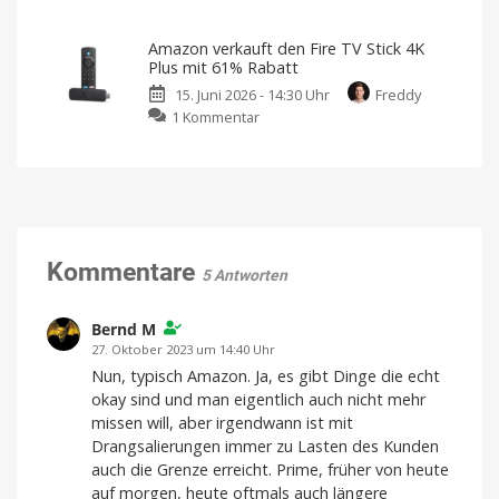
Audible
5.105
bringt
Satelliten
Amazon verkauft den Fire TV Stick 4K
Premium-
geplant
Plus mit 61% Rabatt
Podcasts
Neue
Infos
15. Juni 2026 - 14:30 Uhr
Freddy
in
zur
Kooperation
zu
1 Kommentar
die
mit
Apple
Amazon
Apple-
verkauft
Podcasts-
den
App
Fire
Praktische
Erweiterung
TV
Stick
4K
Kommentare
5 Antworten
Plus
mit
61%
Bernd M
Rabatt
27. Oktober 2023 um 14:40 Uhr
Günstiger
Nun, typisch Amazon. Ja, es gibt Dinge die echt
gab
es
okay sind und man eigentlich auch nicht mehr
ihn
noch
missen will, aber irgendwann ist mit
nie
Drangsalierungen immer zu Lasten des Kunden
auch die Grenze erreicht. Prime, früher von heute
auf morgen, heute oftmals auch längere