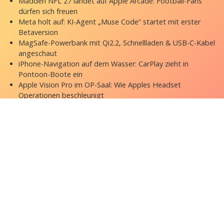
Madden NFL 27 landet auf Apple Arcade: Football-Fans
dürfen sich freuen
Meta holt auf: KI-Agent „Muse Code“ startet mit erster
Betaversion
MagSafe-Powerbank mit Qi2.2, Schnellladen & USB-C-Kabel
angeschaut
iPhone-Navigation auf dem Wasser: CarPlay zieht in
Pontoon-Boote ein
Apple Vision Pro im OP-Saal: Wie Apples Headset
Operationen beschleunigt
Copyright © 2026 appgefahren.de
Kontakt
Impressum
Datenschutzerklärung
Stock Fotos by DepositPhotos
Datenschutz-Einstellungen