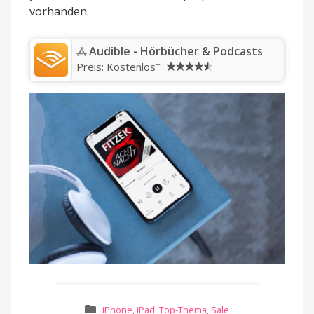
vorhanden.
‎Audible - Hörbücher & Podcasts
+
Preis:
Kostenlos
iPhone
,
iPad
,
Top-Thema
,
Sale