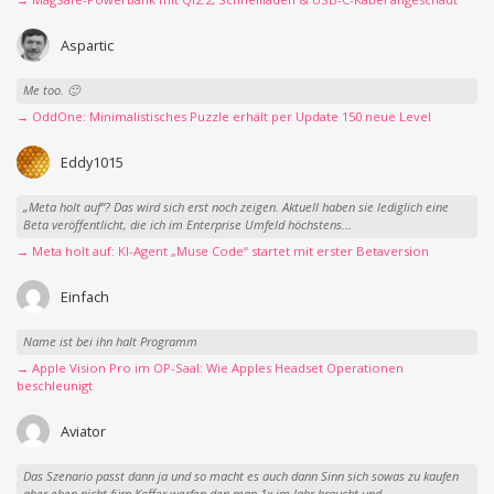
Aspartic
Me too. 🙂
→ OddOne: Minimalistisches Puzzle erhält per Update 150 neue Level
Eddy1015
„Meta holt auf“? Das wird sich erst noch zeigen. Aktuell haben sie lediglich eine
Beta veröffentlicht, die ich im Enterprise Umfeld höchstens...
→ Meta holt auf: KI-Agent „Muse Code“ startet mit erster Betaversion
Einfach
Name ist bei ihn halt Programm
→ Apple Vision Pro im OP-Saal: Wie Apples Headset Operationen
beschleunigt
Aviator
Das Szenario passt dann ja und so macht es auch dann Sinn sich sowas zu kaufen
aber eben nicht fürn Koffer werfen den man 1x im Jahr braucht und...