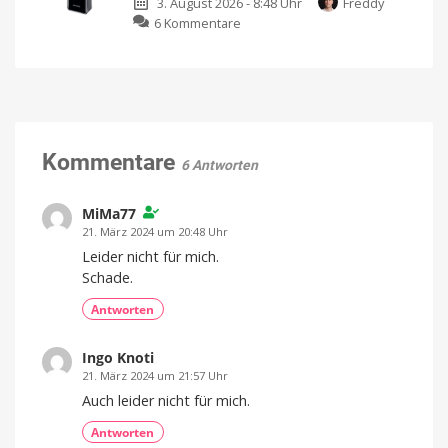
3. August 2026 - 8:48 Uhr
Freddy
Fritz!Repeater
ordentlicher
Preis
zu
6 Kommentare
2700
Die
im
stärkste
3er-
Powerbank
Pack
von
günstiger
Anker:
Kompatibel
mit
Darum
eurer
Fritz!Box
ist
Kommentare
6 Antworten
sie
so
besonders
MiMa77
Jetzt
21. März 2024 um 20:48 Uhr
im
Angebot
Leider nicht für mich.
kaufen
Schade.
Antworten
Ingo Knoti
21. März 2024 um 21:57 Uhr
Auch leider nicht für mich.
Antworten