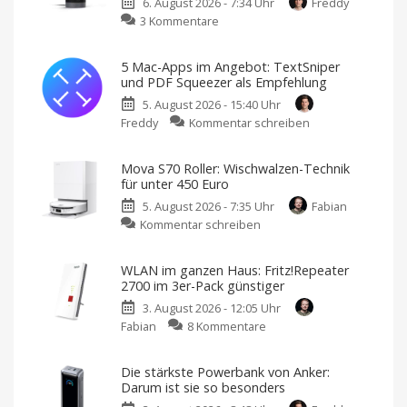
6. August 2026 - 7:34 Uhr
Freddy
zu
3 Kommentare
Nur
19,99
5 Mac-Apps im Angebot: TextSniper
Euro:
und PDF Squeezer als Empfehlung
360-
5. August 2026 - 15:40 Uhr
Grad-
zu
Freddy
Kommentar schreiben
Überwachung
5
mit
Mac-
der
Mova S70 Roller: Wischwalzen-Technik
Apps
Blink
für unter 450 Euro
im
Mini
5. August 2026 - 7:35 Uhr
Fabian
Angebot:
Pan-
zu
Kommentar schreiben
TextSniper
Tilt
Mova
und
Kamera
S70
PDF
Kostet
WLAN im ganzen Haus: Fritz!Repeater
sonst
Roller:
Squeezer
39,99
2700 im 3er-Pack günstiger
Euro
Wischwalzen-
als
3. August 2026 - 12:05 Uhr
Technik
Empfehlung
zu
Fabian
8 Kommentare
für
Neue
Aktion
WLAN
unter
bei
BundleHunt
im
450
Die stärkste Powerbank von Anker:
ganzen
Euro
Darum ist sie so besonders
Haus:
Endlich
ein