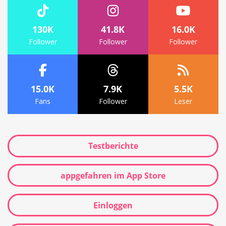
130K
41.8K
16.0K
Follower
Follower
Follower
15.0K
7.9K
5.5K
Fans
Follower
Leser
Testberichte
appgefahren im App Store
Einloggen