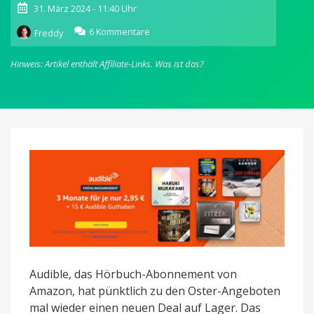
31. März 2024 - 11:40 Uhr
zu
6 Kommentare
Freddy
Audible:
3
Hinweis: Artikel enthält Affiliate-Links.
Was ist das?
Monate
für
je
2,95
Euro
+
15
Euro
Guthaben
Audible, das Hörbuch-Abonnement von
Amazon, hat pünktlich zu den Oster-Angeboten
mal wieder einen neuen Deal auf Lager. Das