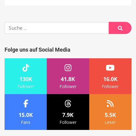
Suche
nach:
Suche
Folge uns auf Social Media
130K
41.8K
16.0K
Follower
Follower
Follower
15.0K
7.9K
5.5K
Fans
Follower
Leser