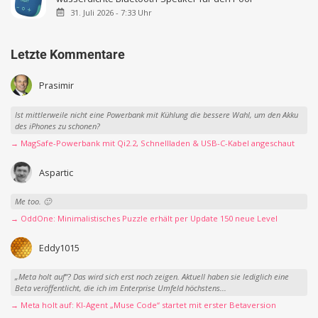
31. Juli 2026 - 7:33 Uhr
Letzte Kommentare
Prasimir
Ist mittlerweile nicht eine Powerbank mit Kühlung die bessere Wahl, um den Akku
des iPhones zu schonen?
→ MagSafe-Powerbank mit Qi2.2, Schnellladen & USB-C-Kabel angeschaut
Aspartic
Me too. 🙂
→ OddOne: Minimalistisches Puzzle erhält per Update 150 neue Level
Eddy1015
„Meta holt auf“? Das wird sich erst noch zeigen. Aktuell haben sie lediglich eine
Beta veröffentlicht, die ich im Enterprise Umfeld höchstens...
→ Meta holt auf: KI-Agent „Muse Code“ startet mit erster Betaversion