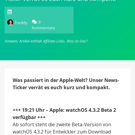
9
Freddy
Kommentare
zu
appgefahren
News-
Hinweis: Artikel enthält Affiliate-Links.
Was ist das?
Ticker
am
13.
Juni
(4
News)
Was passiert in der Apple-Welt? Unser News-
Ticker verrät es euch kurz und kompakt.
+++ 19:21 Uhr – Apple: watchOS 4.3.2 Beta 2
verfügbar +++
Ab sofort steht die zweite Beta-Version von
watchOS 4.3.2 für Entwickler zum Download