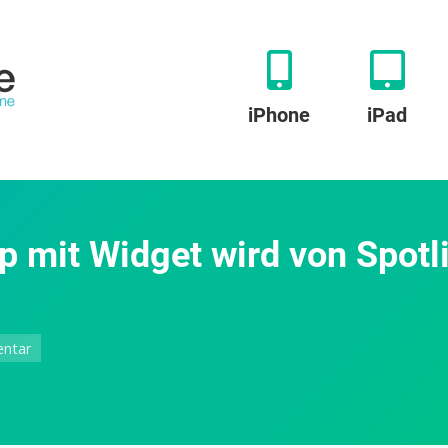
iPhone
iPad
p mit Widget wird von Spotl
zu
ntar
Coinverter:
Diese
Mac-
App