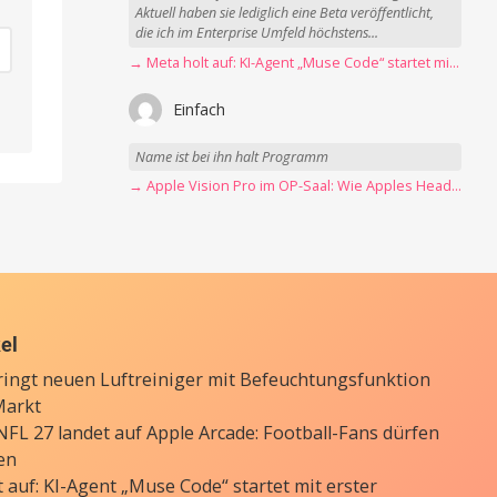
Aktuell haben sie lediglich eine Beta veröffentlicht,
die ich im Enterprise Umfeld höchstens...
→ Meta holt auf: KI-Agent „Muse Code“ startet mit erster Betaversion
Einfach
Name ist bei ihn halt Programm
→ Apple Vision Pro im OP-Saal: Wie Apples Headset Operationen beschleunigt
kel
ringt neuen Luftreiniger mit Befeuchtungsfunktion
Markt
FL 27 landet auf Apple Arcade: Football-Fans dürfen
en
 auf: KI-Agent „Muse Code“ startet mit erster