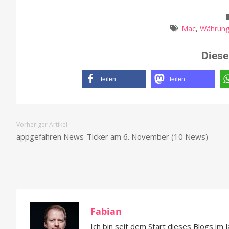
Mac
,
Währung
Diese
teilen
teilen
Vorheriger Artikel
appgefahren News-Ticker am 6. November (10 News)
Fabian
Ich bin seit dem Start dieses Blogs im 