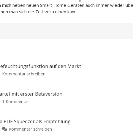
ch mich neben neuen Smart Home Geräten auch immer wieder übe
enen man sich die Zeit vertreiben kann.
 Befeuchtungsfunktion auf den Markt
zu
Kommentar schreiben
Xiaomi
bringt
neuen
artet mit erster Betaversion
Luftreiniger
zu
1 Kommentar
mit
Meta
Befeuchtungsfunktion
holt
auf
auf:
d PDF Squeezer als Empfehlung
den
KI-
zu
Kommentar schreiben
Markt
Agent