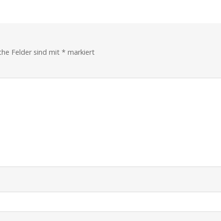
Episoden
zurück
iche Felder sind mit
*
markiert