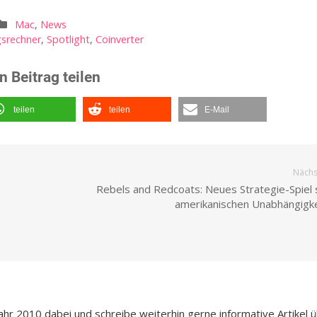
Mac
,
News
srechner
,
Spotlight
,
Coinverter
n Beitrag teilen
teilen
teilen
E-Mail
Nächst
Rebels and Redcoats: Neues Strategie-Spiel s
amerikanischen Unabhängigke
Jahr 2010 dabei und schreibe weiterhin gerne informative Artikel 