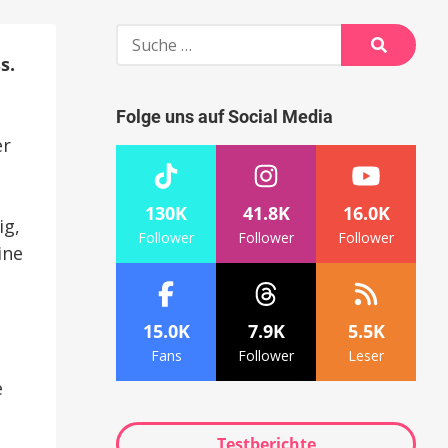
Suche
nach:
s.
Suche
Folge uns auf Social Media
er
130K
41.8K
16.0K
ig,
Follower
Follower
Follower
ine
15.0K
7.9K
5.5K
Fans
Follower
Leser
e
Testberichte