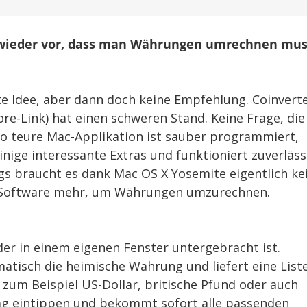
mit
Widget
wird
wieder vor, dass man Währungen umrechnen mus
von
Spotlight
ausgestochen
te Idee, aber dann doch keine Empfehlung. Coinvert
ore-Link) hat einen schweren Stand. Keine Frage, die
ro teure Mac-Applikation ist sauber programmiert,
inige interessante Extras und funktioniert zuverläss
ngs braucht es dank Mac OS X Yosemite eigentlich ke
Software mehr, um Währungen umzurechnen.
der in einem eigenen Fenster untergebracht ist.
tisch die heimische Währung und liefert eine List
 zum Beispiel US-Dollar, britische Pfund oder auch
rag eintippen und bekommt sofort alle passenden