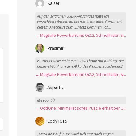
Kaiser
Auf den seitlichen USB-A-Anschluss hätte ich
verzichten können, da bei mir keine alten Geräte mit
diesem Anschluss zum Einsatz kommen. Ich...
→ MagSafe-Powerbank mit Qi2.2, Schnellladen & USB-C-Kabel angeschaut
Prasimir
Ist mittlerweile nicht eine Powerbank mit Kühlung die
bessere Wahl, um den Akku des iPhones zu schonen?
→ MagSafe-Powerbank mit Qi2.2, Schnellladen & USB-C-Kabel angeschaut
Aspartic
Me too. 🙂
→ OddOne: Minimalistisches Puzzle erhält per Update 150 neue Level
Eddy1015
„Meta holt auf“? Das wird sich erst noch zeigen.