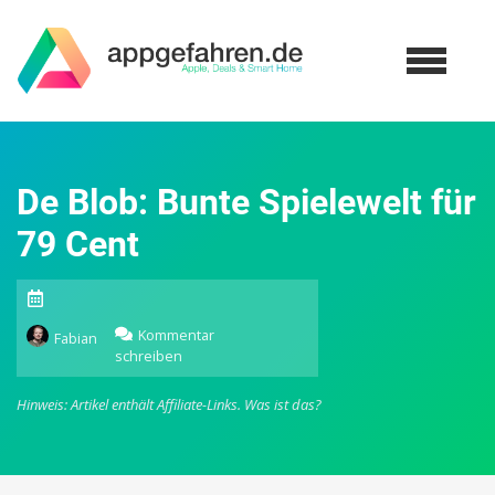
De Blob: Bunte Spielewelt für
79 Cent
Kommentar
Fabian
schreiben
zu
De
Blob:
Hinweis: Artikel enthält Affiliate-Links.
Was ist das?
Bunte
Spielewelt
für
79