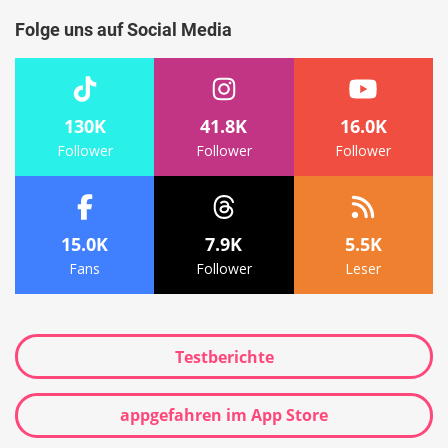
Folge uns auf Social Media
130K
41.8K
16.0K
Follower
Follower
Follower
15.0K
7.9K
5.5K
Fans
Follower
Leser
Testberichte
appgefahren im App Store