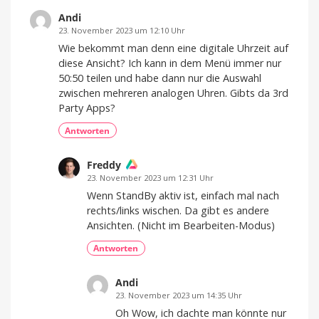
Schlaf-
Einer
der
Kopfhörer?
Andi
aktuell
besten
Jetzt
23. November 2023 um 12:10 Uhr
Saug-
28
und
Prozent
Wischroboter
Wie bekommt man denn eine digitale Uhrzeit auf
günstiger
diese Ansicht? Ich kann in dem Menü immer nur
50:50 teilen und habe dann nur die Auswahl
zwischen mehreren analogen Uhren. Gibts da 3rd
Party Apps?
Antworten
Freddy
23. November 2023 um 12:31 Uhr
Wenn StandBy aktiv ist, einfach mal nach
rechts/links wischen. Da gibt es andere
Ansichten. (Nicht im Bearbeiten-Modus)
Antworten
Andi
23. November 2023 um 14:35 Uhr
Oh Wow, ich dachte man könnte nur