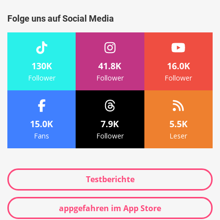
Folge uns auf Social Media
130K
41.8K
16.0K
Follower
Follower
Follower
15.0K
7.9K
5.5K
Fans
Follower
Leser
Testberichte
appgefahren im App Store