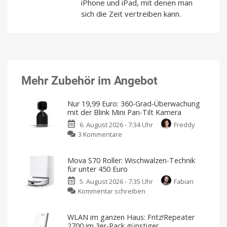
iPhone und iPad, mit denen man
sich die Zeit vertreiben kann.
Mehr Zubehör im Angebot
Nur 19,99 Euro: 360-Grad-Überwachung
mit der Blink Mini Pan-Tilt Kamera
6. August 2026 - 7:34 Uhr
Freddy
zu
3 Kommentare
Nur
19,99
Mova S70 Roller: Wischwalzen-Technik
Euro:
für unter 450 Euro
360-
5. August 2026 - 7:35 Uhr
Fabian
Grad-
zu
Kommentar schreiben
Überwachung
Mova
mit
S70
der
WLAN im ganzen Haus: Fritz!Repeater
Roller:
Blink
2700 im 3er-Pack günstiger