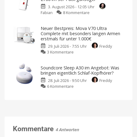
Wischwalzen-
Mini
3. August 2026 - 12:05 Uhr
Technik
Pan-
zu
Fabian
8 Kommentare
für
Tilt
WLAN
unter
Kamera
im
450
Kostet
Neuer Bestpreis: Mova V70 Ultra
sonst
ganzen
Euro
39,99
Complete mit besonders langen Armen
Euro
Haus:
Endlich
erstmals für unter 1.000€
ein
Fritz!Repeater
ordentlicher
Preis
29. Juli 2026 - 7:55 Uhr
Freddy
2700
zu
3 Kommentare
im
Neuer
3er-
Bestpreis:
Pack
Soundcore Sleep A30 im Angebot: Was
Mova
günstiger
bringen eigentlich Schlaf-Kopfhörer?
V70
Kompatibel
mit
28. Juli 2026 - 9:50 Uhr
Freddy
Ultra
eurer
Fritz!Box
zu
6 Kommentare
Complete
Soundcore
mit
Sleep
besonders
A30
langen
im
Armen
Angebot:
erstmals
Was
für
bringen
Kommentare
unter
4 Antworten
eigentlich
1.000€