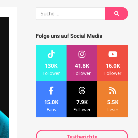
Suche
nach:
Suche
Folge uns auf Social Media
130K
41.8K
16.0K
Follower
Follower
Follower
15.0K
7.9K
5.5K
Fans
Follower
Leser
Testberichte