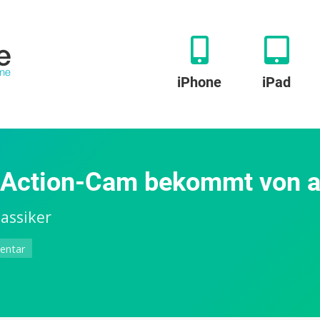
iPhone
iPad
 Action-Cam bekommt von a
assiker
zu
entar
GoPro
Hero9
Black:
Neue