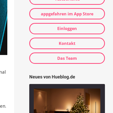
appgefahren im App Store
Einloggen
Kontakt
Das Team
mal
Neues von Hueblog.de
en.