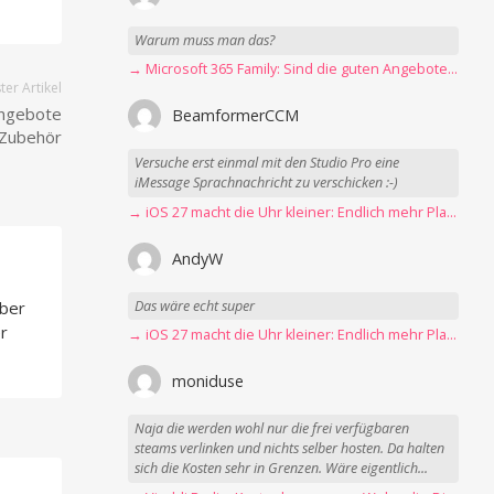
Warum muss man das?
→ Microsoft 365 Family: Sind die guten Angebote vorbei?
er Artikel
Angebote
BeamformerCCM
 Zubehör
Versuche erst einmal mit den Studio Pro eine
iMessage Sprachnachricht zu verschicken :-)
→ iOS 27 macht die Uhr kleiner: Endlich mehr Platz fürs Hintergrundbild
AndyW
Das wäre echt super
über
r
→ iOS 27 macht die Uhr kleiner: Endlich mehr Platz fürs Hintergrundbild
moniduse
Naja die werden wohl nur die frei verfügbaren
steams verlinken und nichts selber hosten. Da halten
sich die Kosten sehr in Grenzen. Wäre eigentlich...