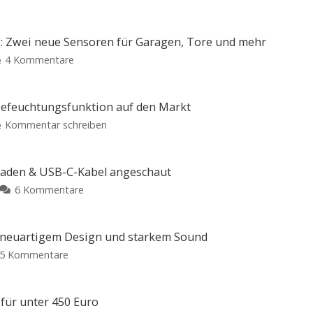
: Zwei neue Sensoren für Garagen, Tore und mehr
zu
4 Kommentare
Abode
erweitert
Smart-
 Befeuchtungsfunktion auf den Markt
Home-
zu
Kommentar schreiben
Portfolio:
Xiaomi
Zwei
bringt
neue
neuen
laden & USB-C-Kabel angeschaut
Sensoren
Luftreiniger
zu
6 Kommentare
für
mit
MagSafe-
Garagen,
Befeuchtungsfunktion
Powerbank
Tore
auf
mit
und
t neuartigem Design und starkem Sound
den
Qi2.2,
mehr
zu
5 Kommentare
Markt
Schnellladen
Kompatibel
CMF
Preis
mit
&
und
Apple
Clip
Verfügbarkeit
Home
USB-
noch
Pro:
für unter 450 Euro
offen
C-
Open-