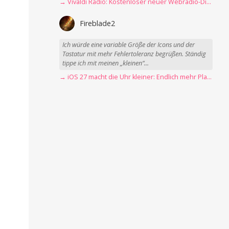
→ Vivaldi Radio: Kostenloser neuer Webradio-Dienst mit Fokus auf Datenschutz
Fireblade2
Ich würde eine variable Größe der Icons und der
Tastatur mit mehr Fehlertoleranz begrüßen. Ständig
tippe ich mit meinen „kleinen“...
→ iOS 27 macht die Uhr kleiner: Endlich mehr Platz fürs Hintergrundbild