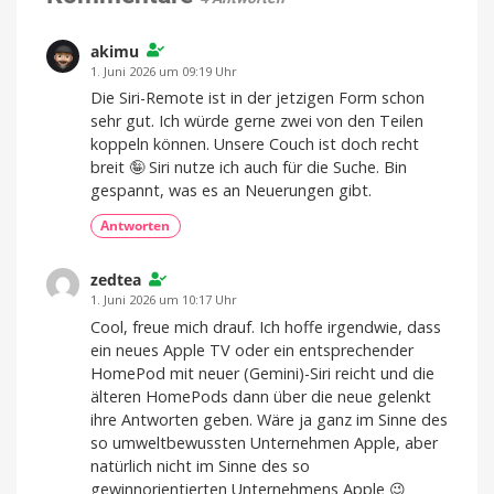
Apple
handelt
nach
akimu
CSAM-
1. Juni 2026 um 09:19 Uhr
Fund
Die Siri-Remote ist in der jetzigen Form schon
Erpresser
sehr gut. Ich würde gerne zwei von den Teilen
nutzt
KI
koppeln können. Unsere Couch ist doch recht
und
Manipulation
breit 🤪 Siri nutze ich auch für die Suche. Bin
gespannt, was es an Neuerungen gibt.
Antworten
zedtea
1. Juni 2026 um 10:17 Uhr
Cool, freue mich drauf. Ich hoffe irgendwie, dass
ein neues Apple TV oder ein entsprechender
HomePod mit neuer (Gemini)-Siri reicht und die
älteren HomePods dann über die neue gelenkt
ihre Antworten geben. Wäre ja ganz im Sinne des
so umweltbewussten Unternehmen Apple, aber
natürlich nicht im Sinne des so
gewinnorientierten Unternehmens Apple 😉