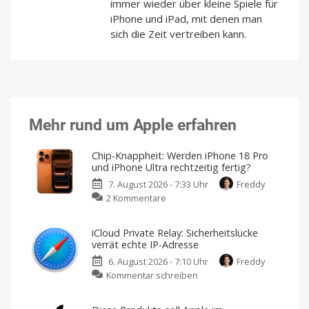
immer wieder über kleine Spiele für
iPhone und iPad, mit denen man
sich die Zeit vertreiben kann.
Mehr rund um Apple erfahren
Chip-Knappheit: Werden iPhone 18 Pro
und iPhone Ultra rechtzeitig fertig?
7. August 2026 - 7:33 Uhr
Freddy
zu
2 Kommentare
Chip-
Knappheit:
iCloud Private Relay: Sicherheitslücke
Werden
verrät echte IP-Adresse
iPhone
6. August 2026 - 7:10 Uhr
Freddy
18
zu
Kommentar schreiben
Pro
iCloud
und
Private
iPhone