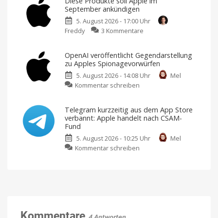
Diese Produkte soll Apple im
Relay:
Ultra
September ankündigen
Sicherheitslücke
rechtzeitig
5. August 2026 - 17:00 Uhr
verrät
fertig?
zu
Freddy
3 Kommentare
echte
Der
Zeitplan
Diese
IP-
ist
eng
Produkte
Adresse
getaktet
OpenAI veröffentlicht Gegendarstellung
soll
Ein
zu Apples Spionagevorwürfen
Schutzschild
Apple
mit
Rissen
5. August 2026 - 14:08 Uhr
Mel
im
zu
Kommentar schreiben
September
OpenAI
ankündigen
veröffentlicht
Ein
spannender
Telegram kurzzeitig aus dem App Store
Gegendarstellung
Herbst
verbannt: Apple handelt nach CSAM-
steht
zu
bevor
Fund
Apples
5. August 2026 - 10:25 Uhr
Mel
Spionagevorwürfen
zu
Kommentar schreiben
KI-
Unternehmen
Telegram
soll
Geschäftsgeheimnisse
kurzzeitig
gestohlen
haben
aus
dem
App
Store
verbannt:
Kommentare
4 Antworten