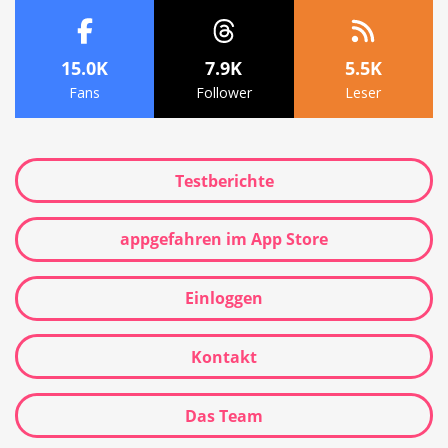
15.0K
7.9K
5.5K
Fans
Follower
Leser
Testberichte
appgefahren im App Store
Einloggen
Kontakt
Das Team