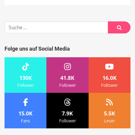
Suche
nach:
Suche
Folge uns auf Social Media
130K
41.8K
16.0K
Follower
Follower
Follower
15.0K
7.9K
5.5K
Fans
Follower
Leser