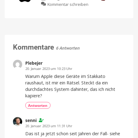
zu
Kommentar schreiben
September
OpenAI
ankündigen
veröffentlicht
Ein
spannender
Gegendarstellung
Herbst
steht
zu
bevor
Apples
Spionagevorwürfen
KI-
Kommentare
Unternehmen
6 Antworten
soll
Geschäftsgeheimnisse
gestohlen
haben
Plebejer
20. Januar 2023 um 10:23 Uhr
Warum Apple diese Geräte im Stakkato
raushaut, ist mir ein Rätsel. Steckt da ein
durchdachtes System dahinter, das ich nicht
kapiere?
Antworten
senni
20. Januar 2023 um 11:31 Uhr
Das ist ja jetzt schon seit Jahren der Fall- siehe