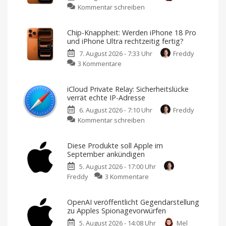
zu
Kommentar schreiben
Apple
und
Chip-Knappheit: Werden iPhone 18 Pro
Brutalismus
und iPhone Ultra rechtzeitig fertig?
3000
7. August 2026 - 7:33 Uhr
Freddy
präsentieren
zu
3 Kommentare
iPhone-
Chip-
Musikvideo
Knappheit:
„Kairo“
iCloud Private Relay: Sicherheitslücke
Werden
Ausschließlich
verrät echte IP-Adresse
mit
iPhone
dem
iPhone
6. August 2026 - 7:10 Uhr
Freddy
18
17
Pro
zu
Kommentar schreiben
Pro
Max
gedreht
iCloud
und
Private
iPhone
Diese Produkte soll Apple im
Relay:
Ultra
September ankündigen
Sicherheitslücke
rechtzeitig
5. August 2026 - 17:00 Uhr
verrät
fertig?
zu
Freddy
3 Kommentare
echte
Der
Zeitplan
Diese
IP-
ist
eng
Produkte
Adresse
getaktet
OpenAI veröffentlicht Gegendarstellung
soll
Ein
zu Apples Spionagevorwürfen
Schutzschild
Apple
mit
Rissen
5. August 2026 - 14:08 Uhr
Mel
im