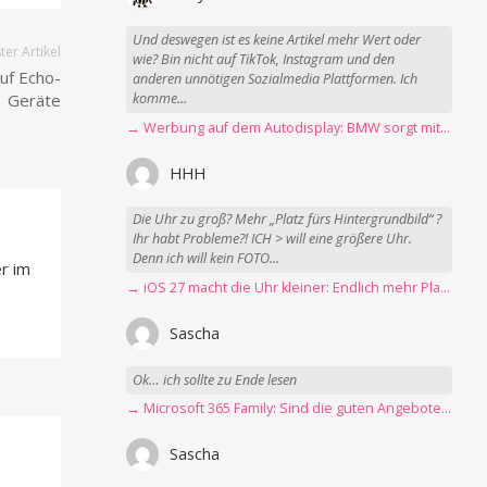
Und deswegen ist es keine Artikel mehr Wert oder
er Artikel
wie? Bin nicht auf TikTok, Instagram und den
auf Echo-
anderen unnötigen Sozialmedia Plattformen. Ich
Geräte
komme...
→ Werbung auf dem Autodisplay: BMW sorgt mit Spider-Man-Werbung für scharfe Kritik
HHH
Die Uhr zu groß? Mehr „Platz fürs Hintergrundbild“ ?
Ihr habt Probleme?! ICH > will eine größere Uhr.
Denn ich will kein FOTO...
r im
→ iOS 27 macht die Uhr kleiner: Endlich mehr Platz fürs Hintergrundbild
Sascha
Ok… ich sollte zu Ende lesen
→ Microsoft 365 Family: Sind die guten Angebote vorbei?
Sascha