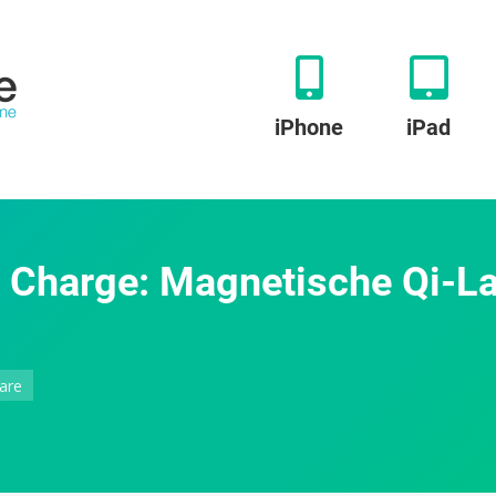
iPhone
iPad
Charge: Magnetische Qi-La
zu
are
Scosche
MagicMount
Pro
Charge: