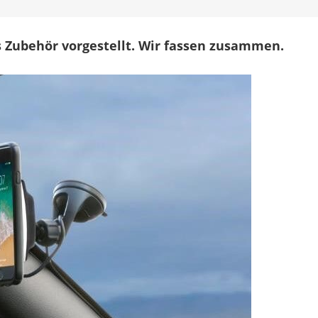
Magnetische
Qi-
Ladegeräte
s Zubehör vorgestellt. Wir fassen zusammen.
für
Auto
&
Schreibtisch