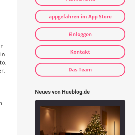
appgefahren im App Store
Einloggen
r
Kontakt
in
to.
Das Team
r,
Neues von Hueblog.de
m