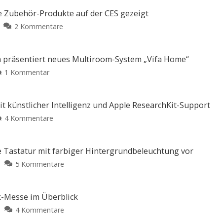
 Zubehör-Produkte auf der CES gezeigt
zu
2 Kommentare
Die
Top-
Themen
a präsentiert neues Multiroom-System „Vifa Home“
der
zu
1 Kommentar
Woche:
CES
Viele
2018:
neue
Dänischer
t künstlicher Intelligenz und Apple ResearchKit-Support
Zubehör-
Audio-
zu
4 Kommentare
Produkte
Experte
Colgate
auf
Vifa
E1:
der
präsentiert
Neue
CES
e Tastatur mit farbiger Hintergrundbeleuchtung vor
neues
smarte
gezeigt
zu
5 Kommentare
Multiroom-
Zahnbürste
CES
System
mit
2018:
„Vifa
künstlicher
Matias
Home“
ik-Messe im Überblick
Intelligenz
stellt
zu
4 Kommentare
und
kabelgebundene
CES