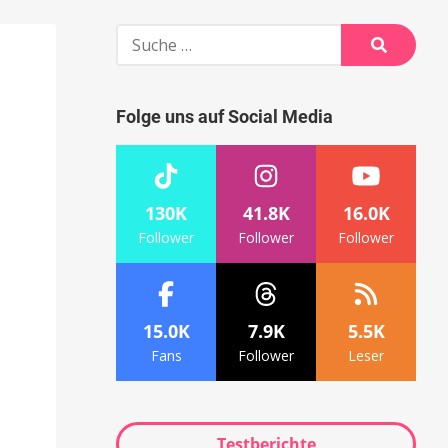
Suche
nach:
Suche
Folge uns auf Social Media
130K
41.8K
16.0K
Follower
Follower
Follower
15.0K
7.9K
5.5K
Fans
Follower
Leser
Testberichte