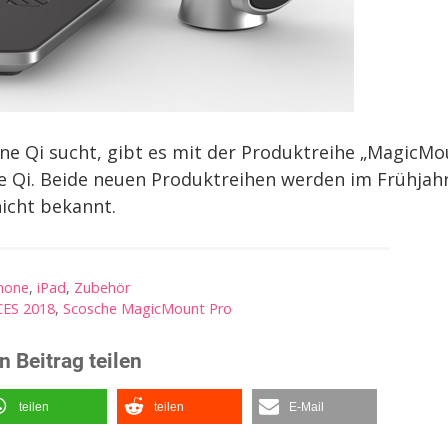
hne Qi sucht, gibt es mit der Produktreihe „MagicM
ne Qi. Beide neuen Produktreihen werden im Frühjah
nicht bekannt.
hone
,
iPad
,
Zubehör
CES 2018
,
Scosche MagicMount Pro
n Beitrag teilen
teilen
teilen
E-Mail