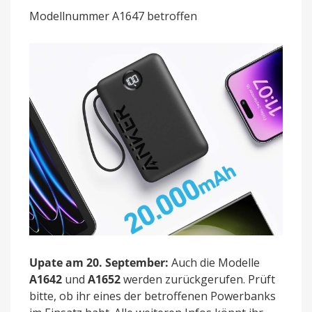
integriertem
Modellnummer A1647 betroffen
USB-
C-
Kabel
Upate am 20. September:
Auch die Modelle
A1642
und
A1652
werden zurückgerufen. Prüft
bitte, ob ihr eines der betroffenen Powerbanks