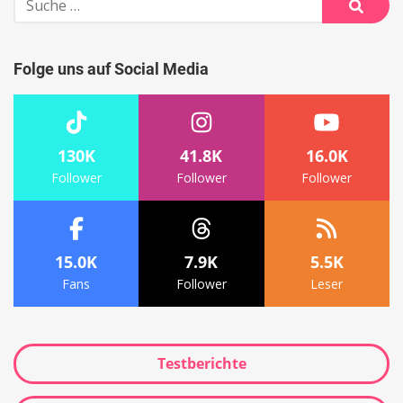
nach:
Suche
Folge uns auf Social Media
130K
41.8K
16.0K
Follower
Follower
Follower
15.0K
7.9K
5.5K
Fans
Follower
Leser
Testberichte