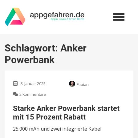
Schlagwort:
Anker
Powerbank
8. Januar 2025
Fabian
zu
2 Kommentare
Starke
Anker
Starke Anker Powerbank startet
Powerbank
mit 15 Prozent Rabatt
startet
mit
25.000 mAh und zwei integrierte Kabel
15
Prozent