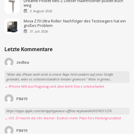
Dreame Pocket Neo 2: Dieser Haartrockner pustet euch
weg
3. August 2026
Mova Z70 Ultra Roller: Nachfolger des Testsiegers hat ein
großes Problem
31. Juli 2026
Letzte Kommentare
zedtea
"Wäre das iPhone wohl nicht in einem Raps-Feld sondern auf einer Straße
gelandet, wäre es selbstverständlich hinüber gewesen." Wäre in genau...
→ iPhone fällt aus Flugzeug und übersteht Sturz unbeschadet
P8419
https://apps.apple.com/at/app/typewise-offline-keyboard/id1074311276
→ iOS 27 macht die Uhr kleiner: Endlich mehr Platz fürs Hintergrundbild
P8419