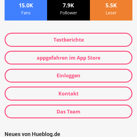
15.0K
7.9K
5.5K
Fans
Follower
Leser
Testberichte
appgefahren im App Store
Einloggen
Kontakt
Das Team
Neues von Hueblog.de