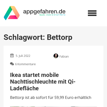
Schlagwort:
Bettorp
5. Juli 2022
Fabian
zu
6 Kommentare
Ikea
startet
Ikea startet mobile
mobile
Nachttischleuchte mit Qi-
Nachttischleuchte
mit
Ladefläche
Qi-
Ladefläche
Bettorp ist ab sofort für 59,99 Euro erhältlich