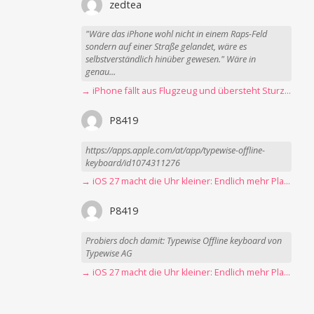
zedtea
"Wäre das iPhone wohl nicht in einem Raps-Feld
sondern auf einer Straße gelandet, wäre es
selbstverständlich hinüber gewesen." Wäre in
genau...
→ iPhone fällt aus Flugzeug und übersteht Sturz unbeschadet
P8419
https://apps.apple.com/at/app/typewise-offline-
keyboard/id1074311276
→ iOS 27 macht die Uhr kleiner: Endlich mehr Platz fürs Hintergrundbild
P8419
Probiers doch damit: Typewise Offline keyboard von
Typewise AG
→ iOS 27 macht die Uhr kleiner: Endlich mehr Platz fürs Hintergrundbild