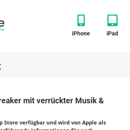
iPhone
iPad
t
zu
breakforcist:
reaker mit verrückter Musik &
Premium
rick-
Breaker
mit
p Store verfügbar und wird von Apple als
errückter