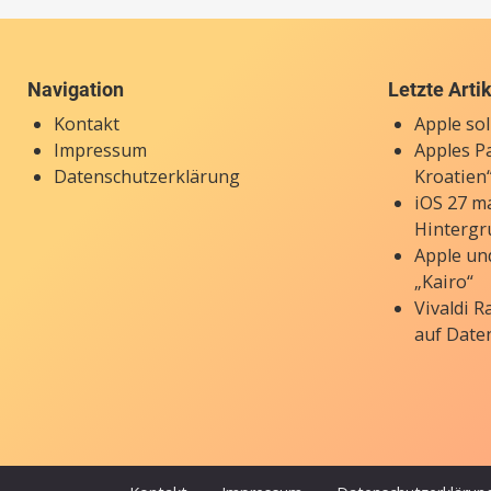
Navigation
Letzte Arti
Kontakt
Apple so
Impressum
Apples P
Datenschutzerklärung
Kroatien“
iOS 27 ma
Hintergr
Apple un
„Kairo“
Vivaldi 
auf Date