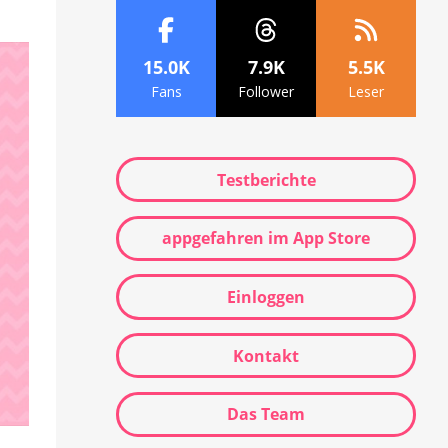
15.0K
7.9K
5.5K
Fans
Follower
Leser
Testberichte
appgefahren im App Store
Einloggen
Kontakt
Das Team