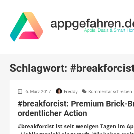
Schlagwort:
#breakforcis
6. März 2017
Freddy
Kommentar schreiben
#
#breakforcist: Premium Brick-B
B
ordentlicher Action
#breakforcist ist seit wenigen Tagen im Ap
v