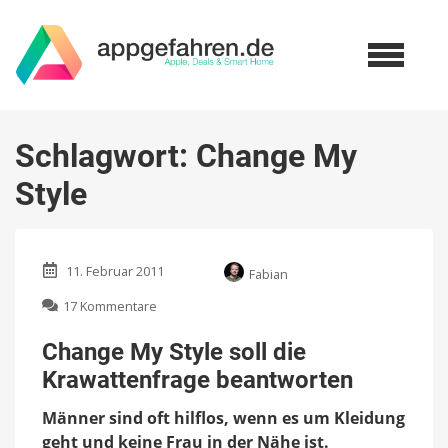
Schlagwort:
Change My
Style
11. Februar 2011
Fabian
zu
17 Kommentare
Change
My
Change My Style soll die
Style
Krawattenfrage beantworten
soll
die
Männer sind oft hilflos, wenn es um Kleidung
Krawattenfrage
beantworten
geht und keine Frau in der Nähe ist.