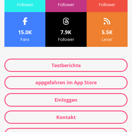
Follower
Follower
Follower
15.0K
7.9K
5.5K
Fans
Follower
Leser
Testberichte
appgefahren im App Store
Einloggen
Kontakt