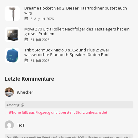
Dreame Pocket Neo 2: Dieser Haartrockner pustet euch
weg
3. August 2026
Mova Z70 Ultra Roller: Nachfolger des Testsiegers hat ein
großes Problem
31. Juli 2026
Tribit StormBox Micro 3 & XSound Plus 2: Zwei
wasserdichte Bluetooth-Speaker für den Pool
31. Juli 2026
Letzte Kommentare
iChecker
Amazing 😜
→ iPhone fällt aus Flugzeug und übersteht Sturz unbeschadet
TioT
Das iPhone taumelt im Wind, viel schneller als 100km/h wird es dadurch wohl nicht