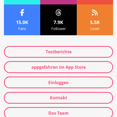
15.0K
7.9K
5.5K
Fans
Follower
Leser
Testberichte
appgefahren im App Store
Einloggen
Kontakt
Das Team