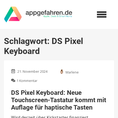
Schlagwort:
DS Pixel
Keyboard
21. November 2024
Marlene
zu
1 Kommentar
DS
Pixel
DS Pixel Keyboard: Neue
Keyboard:
Touchscreen-Tastatur kommt mit
Neue
Touchscreen-
Auflage für haptische Tasten
Tastatur
kommt
Wird derzeit über Kickstarter finanziert