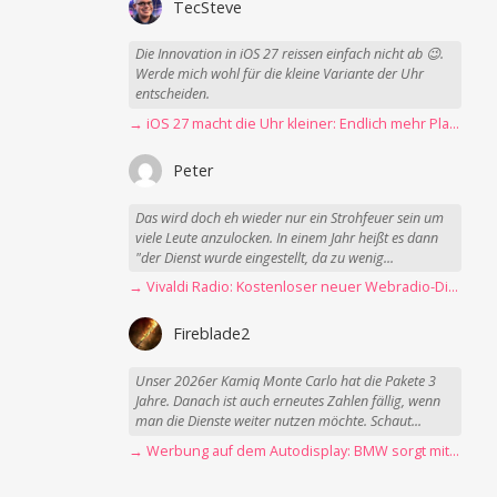
TecSteve
Die Innovation in iOS 27 reissen einfach nicht ab 😉.
Werde mich wohl für die kleine Variante der Uhr
entscheiden.
→ iOS 27 macht die Uhr kleiner: Endlich mehr Platz fürs Hintergrundbild
Peter
Das wird doch eh wieder nur ein Strohfeuer sein um
viele Leute anzulocken. In einem Jahr heißt es dann
"der Dienst wurde eingestellt, da zu wenig...
→ Vivaldi Radio: Kostenloser neuer Webradio-Dienst mit Fokus auf Datenschutz
Fireblade2
Unser 2026er Kamiq Monte Carlo hat die Pakete 3
Jahre. Danach ist auch erneutes Zahlen fällig, wenn
man die Dienste weiter nutzen möchte. Schaut...
→ Werbung auf dem Autodisplay: BMW sorgt mit Spider-Man-Werbung für scharfe Kritik