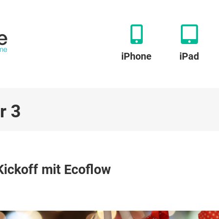
iPhone
iPad
r 3
u
ppgefahren
ickoff mit Ecoflow
dventskalender:
ickoff
it
coflow