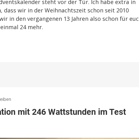
dventskalender steht vor der Tür. Ich habe extra in
, dass wir in der Weihnachtszeit schon seit 2010
ir in den vergangenen 13 Jahren also schon für eu
 einmal 24 mehr.
zu
eiben
EcoFlow
tion mit 246 Wattstunden im Test
River
3:
Neue
Powerstation
mit