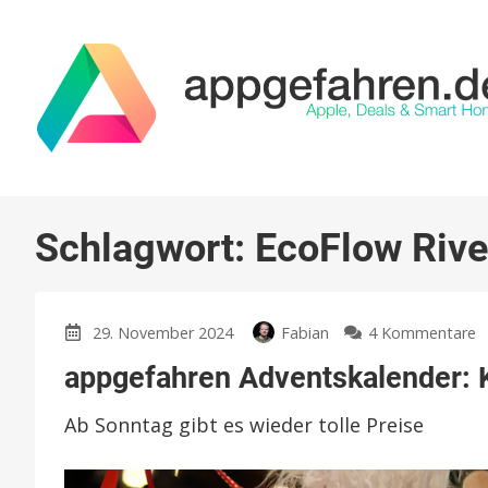
Schlagwort:
EcoFlow Rive
z
29. November 2024
Fabian
4 Kommentare
a
appgefahren Adventskalender: K
A
K
Ab Sonntag gibt es wieder tolle Preise
m
E