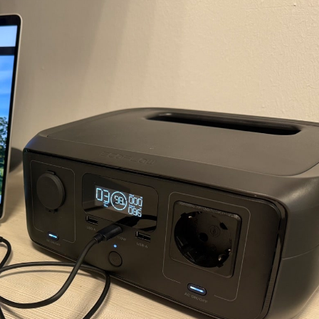
246
Wattstunden
im
Test