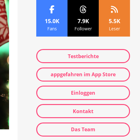
15.0K
7.9K
5.5K
Fans
Follower
Leser
Testberichte
appgefahren im App Store
Einloggen
Kontakt
Das Team