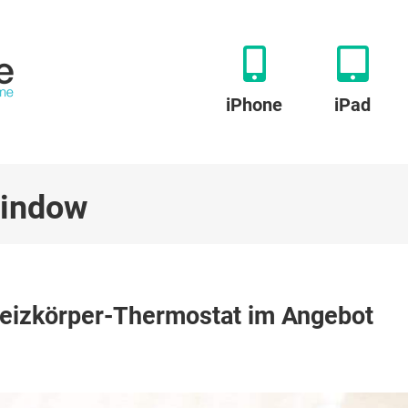
iPhone
iPad
Window
nd
eizkörper-Thermostat im Angebot
ch
nmal:
e
hermo
izkörper-