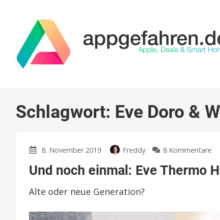
Schlagwort:
Eve Doro & 
zu
8. November 2019
Freddy
8 Kommentare
U
Und noch einmal: Eve Thermo H
no
ei
Alte oder neue Generation?
Ev
T
He