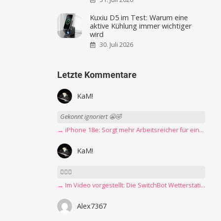
Kuxiu D5 im Test: Warum eine
aktive Kühlung immer wichtiger
wird
30. Juli 2026
Letzte Kommentare
KaM!
Gekonnt ignoriert 😬🤣
→ iPhone 18e: Sorgt mehr Arbeitsreicher für eine Preiserhöhung?
KaM!
👍🏻🤣
→ Im Video vorgestellt: Die SwitchBot Wetterstation mit E-Ink-Display
Alex7367